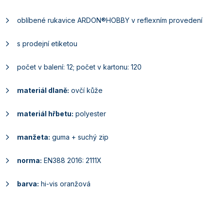
oblíbené rukavice ARDON®HOBBY v reflexním provedení
s prodejní etiketou
počet v balení: 12; počet v kartonu: 120
materiál dlaně:
ovčí kůže
materiál hřbetu:
polyester
manžeta:
guma + suchý zip
norma:
EN388 2016: 2111X
barva:
hi-vis oranžová