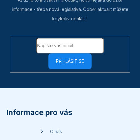
informace - třeba nová legislativa. Odběr aktualit můžete
kdykoliv odhlásit.
PŘIHLÁSIT SE
Z
á
p
Informace pro vás
a
t
O nás