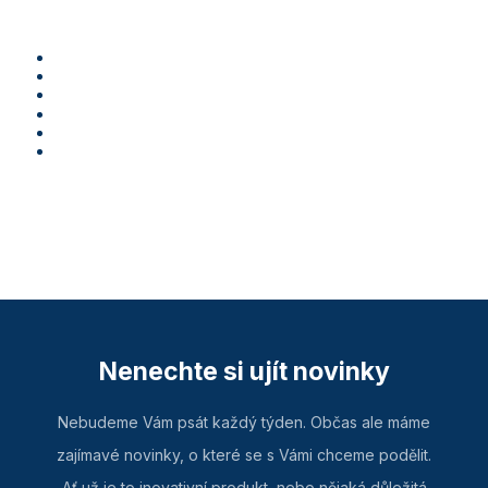
Nenechte si ujít novinky
Nebudeme Vám psát každý týden. Občas ale máme
zajímavé novinky, o které se s Vámi chceme podělit.
Ať už je to inovativní produkt, nebo nějaká důležitá