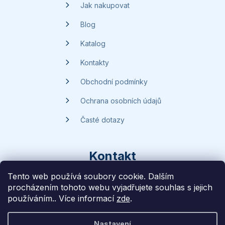
í
Jak nakupovat
Blog
Katalog
Kontakty
Obchodní podmínky
Ochrana osobních údajů
Časté dotazy
Kontakt
Tento web používá soubory cookie. Dalším
procházením tohoto webu vyjadřujete souhlas s jejich
dotazy
@
handsave.cz
používáním.. Více informací
zde
.
774 669 457
Nastavení