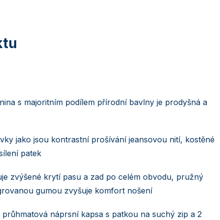
anina s majoritním podílem přírodní bavlny je prodyšná a
vky jako jsou kontrastní prošívání jeansovou nití, kostěné
sílení patek
tuje zvýšené krytí pasu a zad po celém obvodu, pružný
egrovanou gumou zvyšuje komfort nošení
u průhmatová náprsní kapsa s patkou na suchý zip a 2