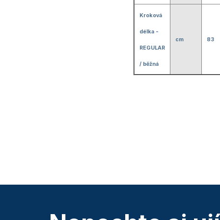
Kroková
délka -
cm
83
REGULAR
/ běžná