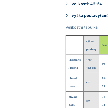
velikosti:
46-64
výška postavy(cm)
Velikostní tabulka
výška
Prac
postavy
REGULAR
176-
46
/ běžná
182 cm
obvod
79-
cm
pasu
82
obvod
91-
cm
sedu
94