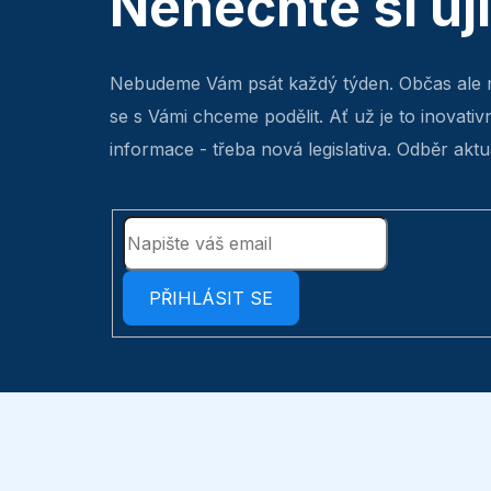
Nenechte si uj
Nebudeme Vám psát každý týden. Občas ale 
se s Vámi chceme podělit. Ať už je to inovativ
informace - třeba nová legislativa. Odběr aktua
PŘIHLÁSIT SE
Z
á