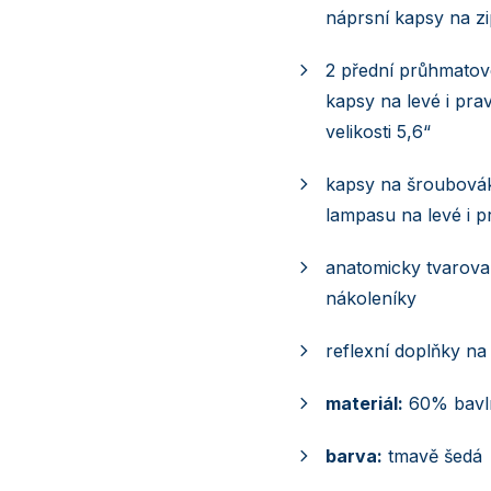
náprsní kapsy na z
2 přední průhmatov
kapsy na levé i pra
velikosti 5,6“
kapsy na šroubovák
lampasu na levé i p
anatomicky tvarovan
nákoleníky
reflexní doplňky na 
materiál:
60% bavln
barva:
tmavě šedá