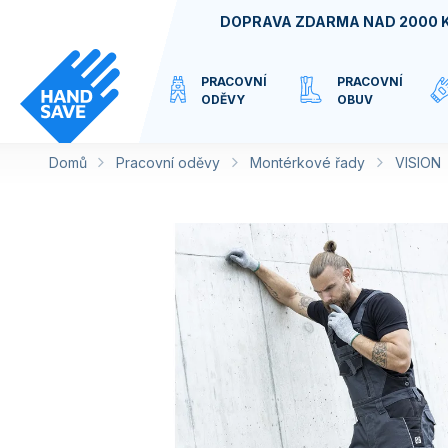
Přejít
DOPRAVA ZDARMA NAD 2000 
na
obsah
PRACOVNÍ
PRACOVNÍ
ODĚVY
OBUV
Domů
Pracovní oděvy
VIRTUÁLNÍ
Montérkové řady
VISION
KATEGORIE