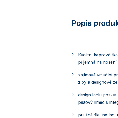
Kvalitní keprová tk
příjemná na nošení
zajímavé vizuální pr
zipy a designové ze
design laclu posky
pasový límec s int
pružné šle, na lacl