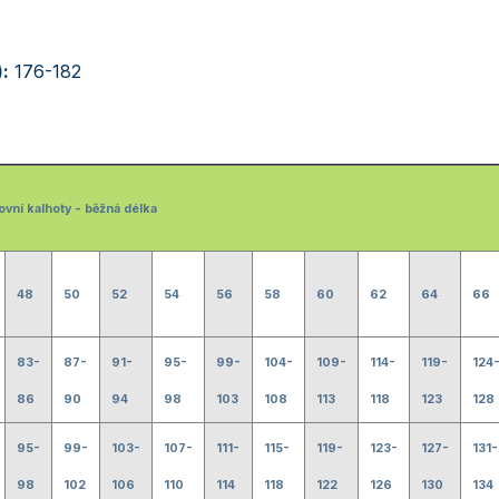
:
176-182
ovní kalhoty - běžná délka
48
50
52
54
56
58
60
62
64
66
83-
87-
91-
95-
99-
104-
109-
114-
119-
124
86
90
94
98
103
108
113
118
123
128
95-
99-
103-
107-
111-
115-
119-
123-
127-
131-
98
102
106
110
114
118
122
126
130
134