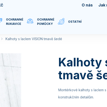
O nás
Jak
KČ
OCHRANNÉ
OCHRANNÉ
OSTATNÍ
RUKAVICE
POMŮCKY
Kalhoty s laclem VISION tmavě šedé
Kalhoty 
tmavě š
Montérkové kalhoty s laclem 
konstrukčním detailům.