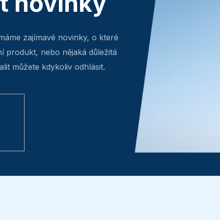
ít novinky
máme zajímavé novinky, o které
ní produkt, nebo nějaká důležitá
lit můžete kdykoliv odhlásit.