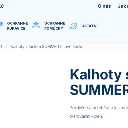
O nás
Jak
KČ
OCHRANNÉ
OCHRANNÉ
OSTATNÍ
RUKAVICE
POMŮCKY
R
Kalhoty s laclem SUMMER tmavě šedé
Kalhoty 
SUMMER
Prodyšné a odlehčené laclové 
tvarováním kolen.