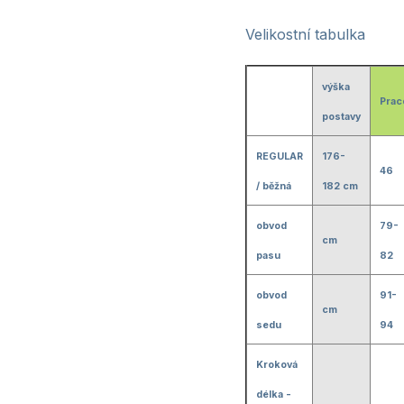
Velikostní tabulka
výška
Prac
postavy
REGULAR
176-
46
/ běžná
182 cm
obvod
79-
cm
pasu
82
obvod
91-
cm
sedu
94
Kroková
délka -