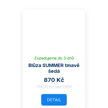
Expedujeme do 3 dnů
Blůza SUMMER tmavě
šedá
870 Kč
719,01 Kč bez DPH
DETAIL