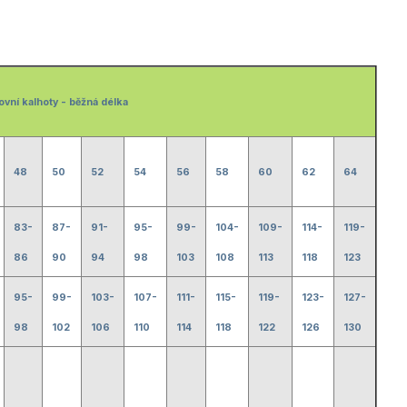
ovní kalhoty - běžná délka
48
50
52
54
56
58
60
62
64
83-
87-
91-
95-
99-
104-
109-
114-
119-
86
90
94
98
103
108
113
118
123
95-
99-
103-
107-
111-
115-
119-
123-
127-
98
102
106
110
114
118
122
126
130