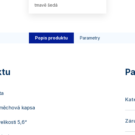
tmavě šedá
Popis produktu
Parametry
ta
Kat
 měchová kapsa
Zár
likosti 5,6“