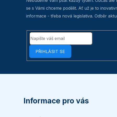
Nebudeme Vám psát každý týden. Občas ale 
se s Vámi chceme podělit. Ať už je to inovativ
informace - třeba nová legislativa. Odběr aktua
PŘIHLÁSIT SE
Z
á
p
Informace pro vás
a