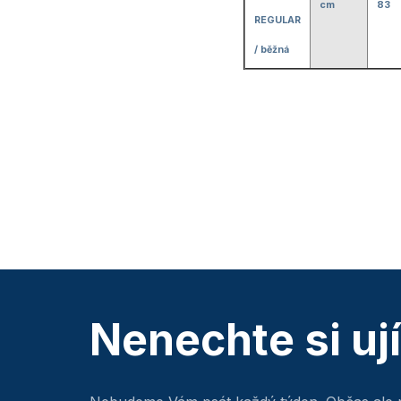
cm
83
REGULAR
/ běžná
Nenechte si uj