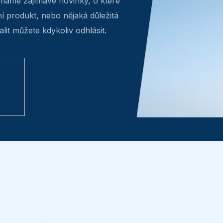
máme zajímavé novinky, o které
ní produkt, nebo nějaká důležitá
lit můžete kdykoliv odhlásit.