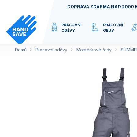
Přejít
DOPRAVA ZDARMA NAD 2000 
na
obsah
PRACOVNÍ
PRACOVNÍ
ODĚVY
OBUV
Domů
Pracovní oděvy
VIRTUÁLNÍ
Montérkové řady
SUMME
KATEGORIE