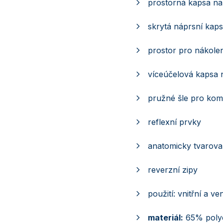
prostorná kapsa na
skrytá náprsní kap
prostor pro nákolen
víceúčelová kapsa 
pružné šle pro kom
reflexní prvky
anatomicky tvarov
reverzní zipy
použití: vnitřní a v
materiál:
65% polye