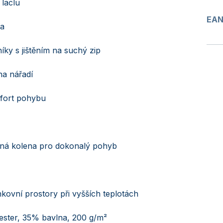
 laclu
EA
sa
íky s jištěním na suchý zip
na nářadí
fort pohybu
aná kolena pro dokonalý pohyb
enkovní prostory při vyšších teplotách
ster, 35% bavlna, 200 g/m²