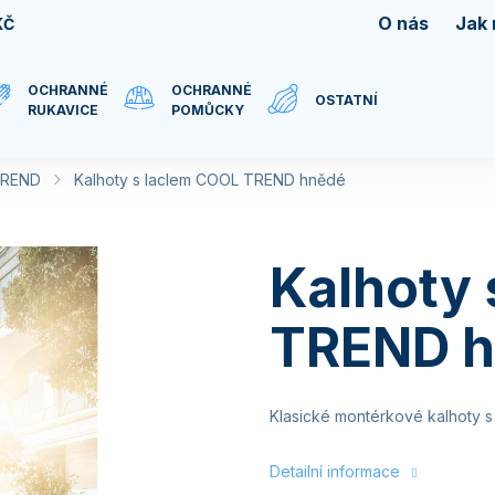
O nás
Jak
KČ
OCHRANNÉ
OCHRANNÉ
OSTATNÍ
RUKAVICE
POMŮCKY
TREND
Kalhoty s laclem COOL TREND hnědé
Kalhoty 
TREND 
Klasické montérkové kalhoty s 
Detailní informace