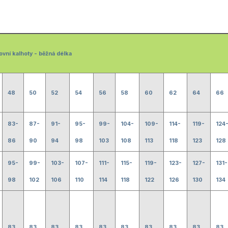
ovní kalhoty - běžná délka
48
50
52
54
56
58
60
62
64
66
83-
87-
91-
95-
99-
104-
109-
114-
119-
124
86
90
94
98
103
108
113
118
123
128
95-
99-
103-
107-
111-
115-
119-
123-
127-
131-
98
102
106
110
114
118
122
126
130
134
83
83
83
83
83
83
83
83
83
83