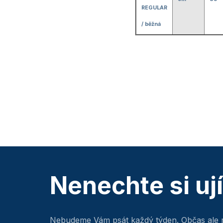
REGULAR
/ běžná
Nenechte si uj
Nebudeme Vám psát každý týden. Občas ale 