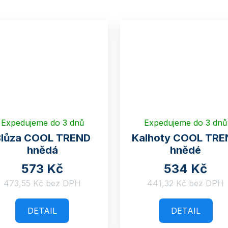
Expedujeme do 3 dnů
Expedujeme do 3 dnů
Blůza COOL TREND
Kalhoty COOL TRE
hnědá
hnědé
573 Kč
534 Kč
473,55 Kč bez DPH
441,32 Kč bez DPH
DETAIL
DETAIL