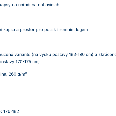
kapsy na nářadí na nohavicích
ní kapsa a prostor pro potisk firemním logem
dloužené variantě (na výšku postavy 183-190 cm) a zkrácen
 postavy 170-175 cm)
lna, 260 g/m²
:
176-182