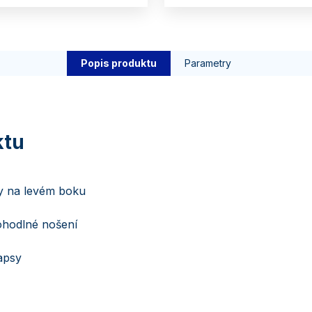
Popis produktu
Parametry
ky na levém boku
ohodlné nošení
apsy