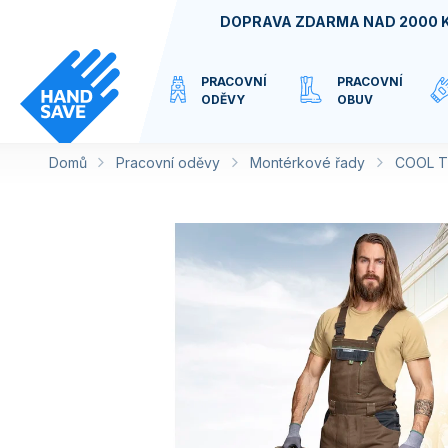
Přejít
DOPRAVA ZDARMA NAD 2000 
na
obsah
PRACOVNÍ
PRACOVNÍ
ODĚVY
OBUV
Domů
Pracovní oděvy
VIRTUÁLNÍ
Montérkové řady
COOL 
KATEGORIE