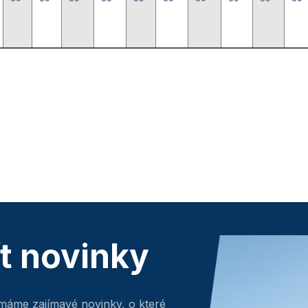
ít novinky
máme zajímavé novinky, o které