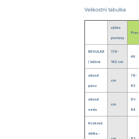
Velikostní tabulka
výška
Prac
postavy
REGULAR
176-
46
/ běžná
182 cm
obvod
79-
cm
pasu
82
obvod
91-
cm
sedu
94
Kroková
délka -
cm
83