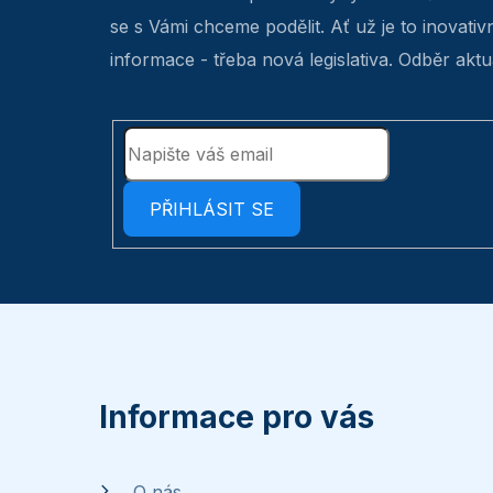
se s Vámi chceme podělit. Ať už je to inovativ
informace - třeba nová legislativa. Odběr aktua
PŘIHLÁSIT SE
Z
á
p
Informace pro vás
a
O nás