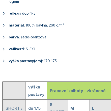
logem
reflexní doplňky
materiál:
100% bavlna, 260 g/m²
barva:
šedo-oranžová
velikosti:
S-3XL
výška postavy(cm):
170-175
výška
Pracovní kalhoty - zkrácené
postavy
S
SHORT /
do 175
M
L