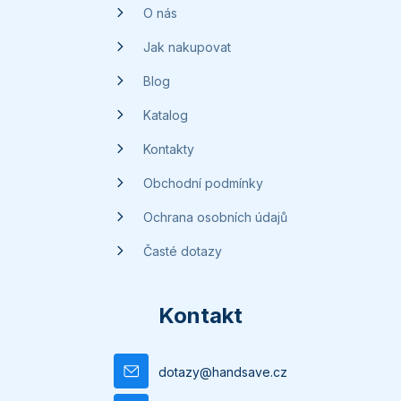
t
O nás
í
Jak nakupovat
Blog
Katalog
Kontakty
Obchodní podmínky
Ochrana osobních údajů
Časté dotazy
Kontakt
dotazy
@
handsave.cz