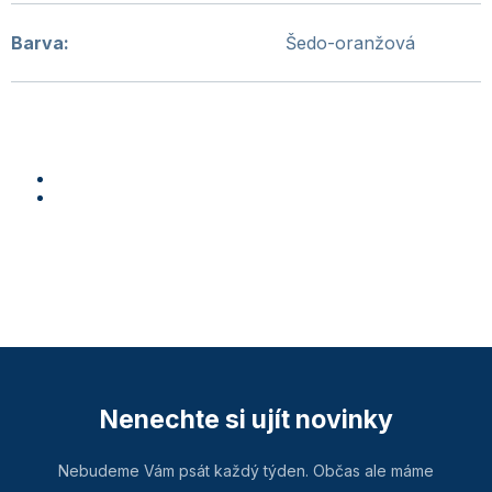
Barva
:
Šedo-oranžová
Nenechte si ujít novinky
Nebudeme Vám psát každý týden. Občas ale máme