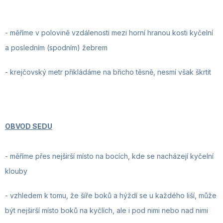
- měříme v polovině vzdálenosti mezi horní hranou kosti kyčelní
a posledním (spodním) žebrem
- krejčovský metr
přikládáme na břicho těsně, nesmí však škrtit
OBVOD SEDU
-
měříme přes nejširší místo na bocích, kde se nacházejí kyčelní
klouby
- vzhledem k tomu, že šíře boků a hýždí se u každého liší, může
být nejširší místo boků na kyčlích, ale i pod nimi nebo nad nimi