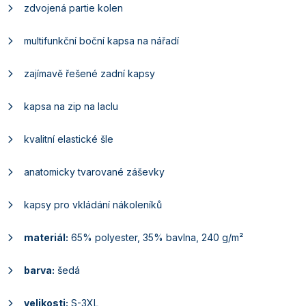
zdvojená partie kolen
multifunkční boční kapsa na nářadí
zajímavě řešené zadní kapsy
kapsa na zip na laclu
kvalitní elastické šle
anatomicky tvarované záševky
kapsy pro vkládání nákoleníků
materiál:
65% polyester, 35% bavlna, 240 g/m²
barva:
šedá
velikosti:
S-3XL