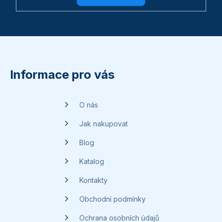
Z
á
p
Informace pro vás
a
t
O nás
í
Jak nakupovat
Blog
Katalog
Kontakty
Obchodní podmínky
Ochrana osobních údajů