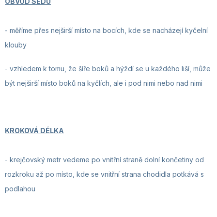
OBVOD SEDU
-
měříme přes nejširší místo na bocích, kde se nacházejí kyčelní
klouby
- vzhledem k tomu, že šíře boků a hýždí se u každého liší, může
být nejširší místo boků na kyčlích, ale i pod nimi nebo nad nimi
KROKOVÁ DÉLKA
-
krejčovský metr vedeme po vnitřní straně dolní končetiny od
rozkroku až po místo, kde se vnitřní strana chodidla potkává s
podlahou