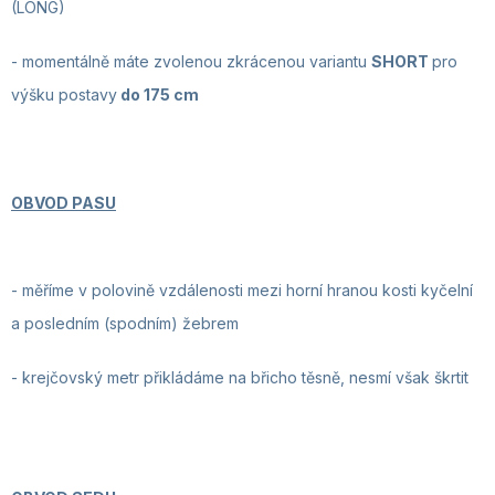
(LONG)
-
momentálně máte zvolenou zkrácenou variantu
SHORT
pro
výšku postavy
do
175 cm
OBVOD PASU
- měříme v polovině vzdálenosti mezi horní hranou kosti kyčelní
a posledním (spodním) žebrem
- krejčovský metr
přikládáme na břicho těsně, nesmí však škrtit