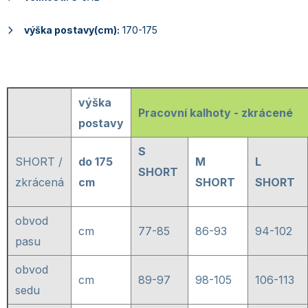
výška postavy(cm):
170-175
výška
Pracovní kalhoty - zkrácené
postavy
S
SHORT /
do 175
M
L
SHORT
zkrácená
cm
SHORT
SHORT
obvod
cm
77-85
86-93
94-102
pasu
obvod
cm
89-97
98-105
106-113
sedu