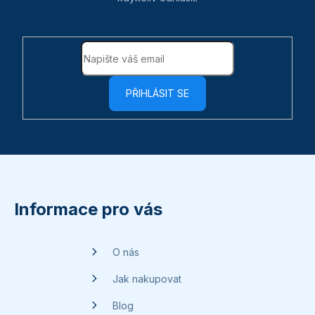
PŘIHLÁSIT SE
Z
á
p
Informace pro vás
a
t
O nás
í
Jak nakupovat
Blog