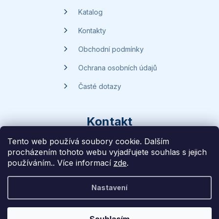
Katalog
Kontakty
Obchodní podmínky
Ochrana osobních údajů
Časté dotazy
Kontakt
Tento web používá soubory cookie. Dalším
procházením tohoto webu vyjadřujete souhlas s jejich
dotazy
@
handsave.cz
používáním.. Více informací
zde
.
774 669 457
Nastavení
Vytvořilo
Liff Studio
na platformě
Shoptet