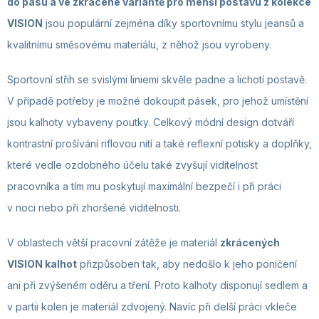
do pasu a ve zkrácené variantě pro menší postavu z kolekce
VISION
jsou populární zejména díky sportovnímu stylu jeansů a
kvalitnímu směsovému materiálu, z něhož jsou vyrobeny.
Sportovní střih se svislými liniemi skvěle padne a lichotí postavě.
V případě potřeby je možné dokoupit pásek, pro jehož umístění
jsou kalhoty vybaveny poutky. Celkový módní design dotváří
kontrastní prošívání riflovou nití a také reflexní potisky a doplňky,
které vedle ozdobného účelu také zvyšují viditelnost
pracovníka a tím mu poskytují maximální bezpečí i při práci
v noci nebo při zhoršené viditelnosti.
V oblastech větší pracovní zátěže je materiál
zkrácených
VISION kalhot
přizpůsoben tak, aby nedošlo k jeho poničení
ani při zvýšeném oděru a tření. Proto kalhoty disponují sedlem a
v partii kolen je materiál zdvojený. Navíc při delší práci vkleče