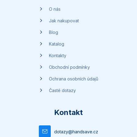
t
O nás
í
Jak nakupovat
Blog
Katalog
Kontakty
Obchodní podmínky
Ochrana osobních údajů
Časté dotazy
Kontakt
dotazy
@
handsave.cz