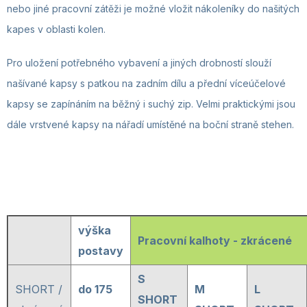
nebo jiné pracovní zátěži je možné vložit nákoleníky do našitých
kapes v oblasti kolen.
Pro uložení potřebného vybavení a jiných drobností slouží
našívané kapsy s patkou na zadním dílu a přední víceúčelové
kapsy se zapínáním na běžný i suchý zip. Velmi praktickými jsou
dále vrstvené kapsy na nářadí umístěné na boční straně stehen.
výška
Pracovní kalhoty - zkrácené
postavy
S
SHORT /
do 175
M
L
SHORT