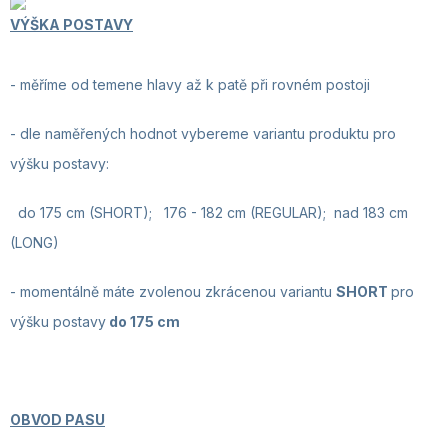
VÝŠKA POSTAVY
- měříme od temene hlavy až k patě při rovném postoji
-
dle naměřených hodnot vybereme variantu produktu pro
výšku postavy:
do 175 cm (SHORT); 176 - 182 cm (REGULAR); nad 183 cm
(LONG)
-
momentálně máte zvolenou
zkrácenou
variantu
SHORT
pro
výšku postavy
do
175 cm
OBVOD PASU