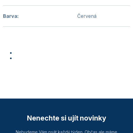
Barva
:
Červená
Nenechte si ujít novinky
Nebudeme Vám psát každý týden. Občas ale máme