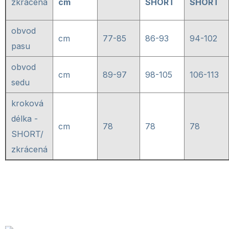
zkrácená
cm
SHORT
SHORT
obvod
cm
77-85
86-93
94-102
pasu
obvod
cm
89-97
98-105
106-113
sedu
kroková
délka -
cm
78
78
78
SHORT/
zkrácená