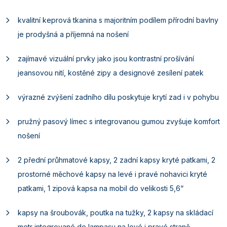
kvalitní keprová tkanina s majoritním podílem přírodní bavlny
je prodyšná a příjemná na nošení
zajímavé vizuální prvky jako jsou kontrastní prošívání
jeansovou nití, kostěné zipy a designové zesílení patek
výrazné zvýšení zadního dílu poskytuje krytí zad i v pohybu
pružný pasový límec s integrovanou gumou zvyšuje komfort
nošení
2 přední průhmatové kapsy, 2 zadní kapsy kryté patkami, 2
prostorné měchové kapsy na levé i pravé nohavici kryté
patkami, 1 zipová kapsa na mobil do velikosti 5,6“
kapsy na šroubovák, poutka na tužky, 2 kapsy na skládací
metr integrované do lampasu na levé i pravé straně