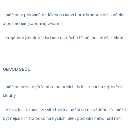
- měříme v polovině vzdálenosti mezi horní hranou kosti kyčelní
a posledním (spodním) žebrem
- krejčovský metr
přikládáme na břicho těsně, nesmí však škrtit
OBVOD SEDU
-
měříme přes nejširší místo na bocích, kde se nacházejí kyčelní
klouby
- vzhledem k tomu, že šíře boků a hýždí se u každého liší, může
být nejširší místo boků na kyčlích, ale i pod nimi nebo nad nimi