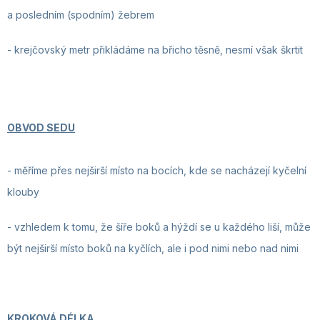
a posledním (spodním) žebrem
- krejčovský metr
přikládáme na břicho těsně, nesmí však škrtit
OBVOD SEDU
-
měříme přes nejširší místo na bocích, kde se nacházejí kyčelní
klouby
- vzhledem k tomu, že šíře boků a hýždí se u každého liší, může
být nejširší místo boků na kyčlích, ale i pod nimi nebo nad nimi
KROKOVÁ DÉLKA