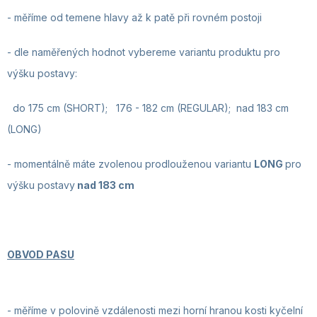
- měříme od temene hlavy až k patě při rovném postoji
-
dle naměřených hodnot vybereme variantu produktu pro
výšku postavy:
do 175 cm (SHORT); 176 - 182 cm (REGULAR); nad 183 cm
(LONG)
-
momentálně máte zvolenou prodlouženou variantu
LONG
pro
výšku postavy
nad
183 cm
OBVOD PASU
- měříme v polovině vzdálenosti mezi horní hranou kosti kyčelní