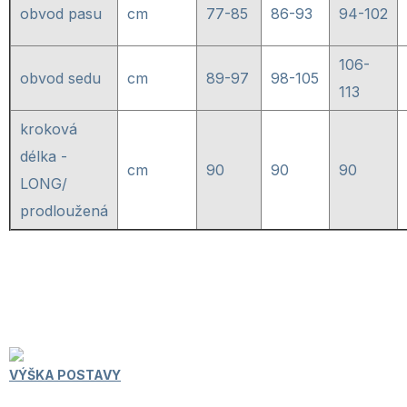
obvod pasu
cm
77-85
86-93
94-102
106-
obvod sedu
cm
89-97
98-105
113
kroková
délka -
cm
90
90
90
LONG/
prodloužená
VÝŠKA POSTAVY