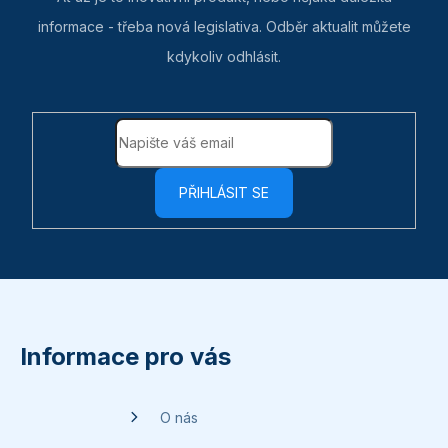
informace - třeba nová legislativa. Odběr aktualit můžete
kdykoliv odhlásit.
PŘIHLÁSIT SE
Z
á
p
Informace pro vás
a
t
O nás