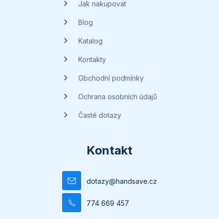
í
Jak nakupovat
Blog
Katalog
Kontakty
Obchodní podmínky
Ochrana osobních údajů
Časté dotazy
Kontakt
dotazy
@
handsave.cz
774 669 457