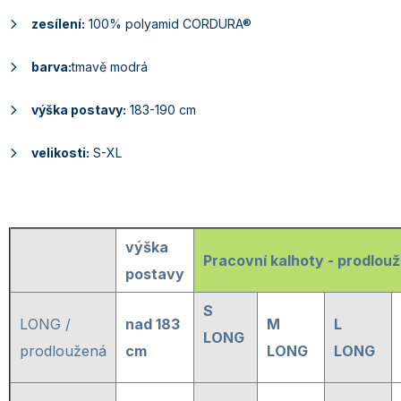
zesílení:
100% polyamid CORDURA®
barva:
tmavě modrá
výška postavy:
183-190 cm
velikosti:
S-XL
výška
Pracovní kalhoty - prodlou
postavy
S
LONG /
nad 183
M
L
LONG
prodloužená
cm
LONG
LONG