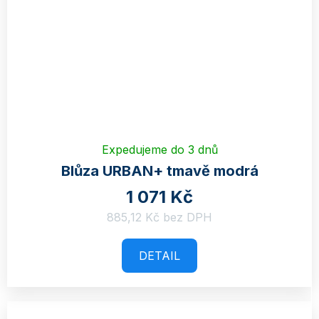
Expedujeme do 3 dnů
Blůza URBAN+ tmavě modrá
1 071 Kč
885,12 Kč bez DPH
DETAIL