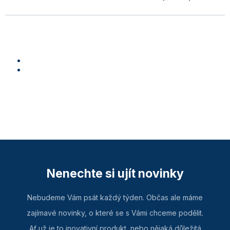
Nenechte si ujít novinky
Nebudeme Vám psát každý týden. Občas ale máme
zajímavé novinky, o které se s Vámi chceme podělit.
Ať už je to inovativní produkt, nebo nějaká důležitá