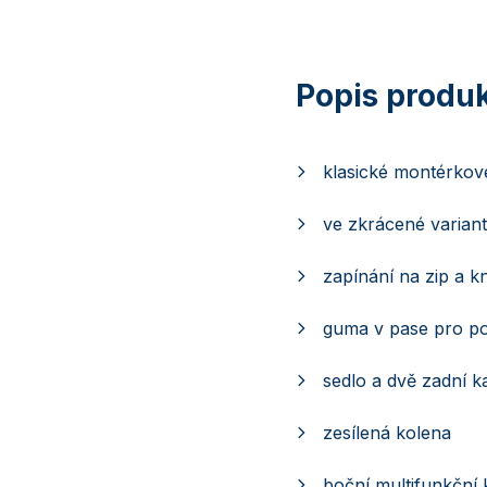
klasické montérkové
ve zkrácené varian
zapínání na zip a kn
guma v pase pro p
sedlo a dvě zadní k
zesílená kolena
boční multifunkční 