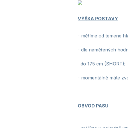
VÝŠKA POSTAVY
- měříme od temene hla
-
dle naměřených hodn
do 175 cm (SHORT); 
-
momentálně máte zvo
OBVOD PASU