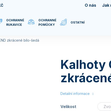
O nás
Jak
KČ
OCHRANNÉ
OCHRANNÉ
OSTATNÍ
RUKAVICE
POMŮCKY
END zkrácené bílo-šedá
Kalhoty
zkrácené
Detailní informace
Velikost