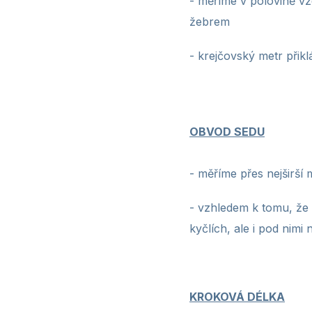
- měříme v polovině vz
žebrem
- krejčovský metr
přikl
OBVOD SEDU
-
měříme přes nejširší 
- vzhledem k tomu, že š
kyčlích, ale i pod nimi
KROKOVÁ DÉLKA