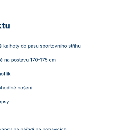
 kalhoty do pasu sportovního střihu
tě na postavu 170-175 cm
oflík
ohodlné nošení
apsy
kapsy na nářadí na nohavicích