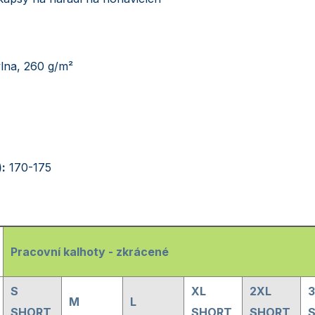
na, 260 g/m²
:
170-175
Pracovní kalhoty - zkrácené
S
XL
2XL
M
L
SHORT
SHORT
SHORT