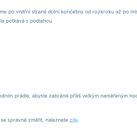
me po vnitřní straně dolní končetiny od rozkroku až po mí
idla potkává s podlahou
odním prádle, abyste zabránili příliš velkým naměřeným h
 se správně změřit, naleznete
zde
.