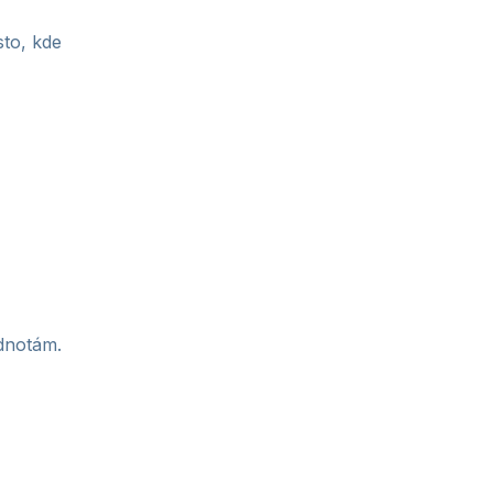
sto, kde
odnotám.