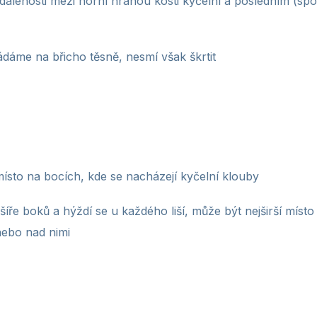
dálenosti mezi horní hranou kosti kyčelní a posledním (sp
ádáme na břicho těsně, nesmí však škrtit
místo na bocích, kde se nacházejí kyčelní klouby
íře boků a hýždí se u každého liší, může být nejširší míst
 nebo nad nimi