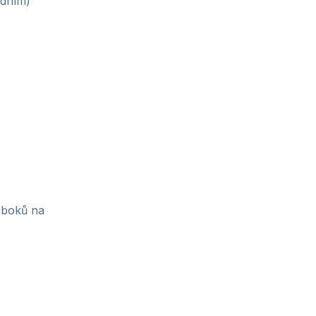
odním)
o boků na