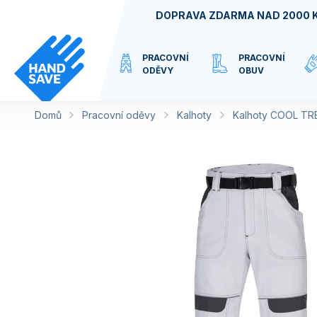
Přejít
DOPRAVA ZDARMA NAD 2000 
na
obsah
PRACOVNÍ
PRACOVNÍ
ODĚVY
OBUV
Domů
Pracovní oděvy
VIRTUÁLNÍ
Kalhoty
Kalhoty COOL TR
KATEGORIE