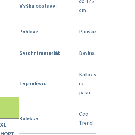
do 175
Výška postavy
:
cm
Pohlaví
:
Pánské
Svrchní materiál
:
Bavlna
Kalhoty
Typ oděvu
:
do
pasu
Cool
Kolekce
:
Trend
3XL
SHORT