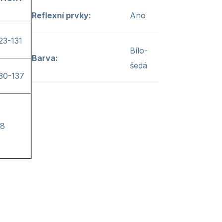
Reflexní prvky
:
Ano
23-131
Bílo-
Barva
:
šedá
30-137
8