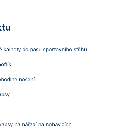
 kalhoty do pasu sportovního střihu
oflík
ohodlné nošení
apsy
kapsy na nářadí na nohavicích