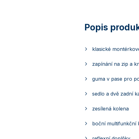
klasické montérkové
zapínání na zip a kn
guma v pase pro p
sedlo a dvě zadní k
zesílená kolena
boční multifunkční 
reflexní doplňky