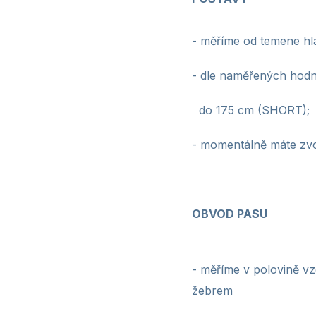
- měříme od temene hla
-
dle naměřených hodn
do 175 cm (SHORT); 
-
momentálně máte zvo
OBVOD PASU
- měříme v polovině vz
žebrem