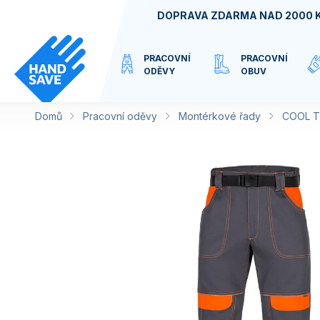
Přejít
DOPRAVA ZDARMA NAD 2000 
na
obsah
PRACOVNÍ
PRACOVNÍ
ODĚVY
OBUV
Domů
Pracovní oděvy
VIRTUÁLNÍ
Montérkové řady
COOL 
KATEGORIE