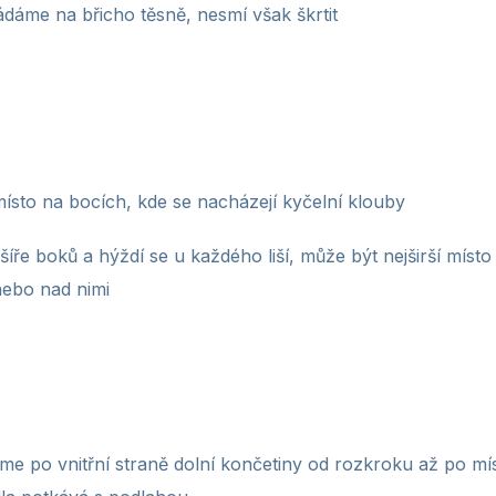
ádáme na břicho těsně, nesmí však škrtit
místo na bocích, kde se nacházejí kyčelní klouby
íře boků a hýždí se u každého liší, může být nejširší míst
 nebo nad nimi
me po vnitřní straně dolní končetiny od rozkroku až po mí