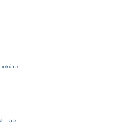
o boků na
sto, kde