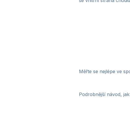
se vnitřní strana chod
Měřte se nejlépe ve sp
Podrobnější návod, jak