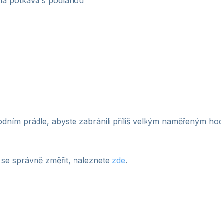
idla potkává s podlahou
odním prádle, abyste zabránili příliš velkým naměřeným h
 se správně změřit, naleznete
zde
.