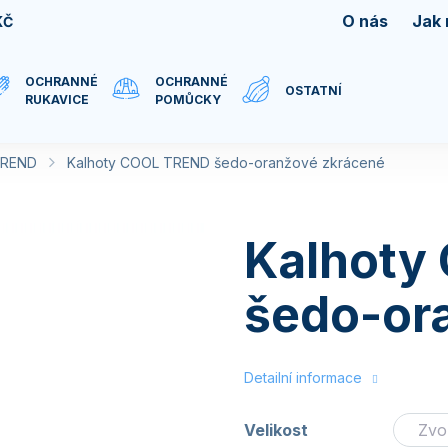
O nás
Jak
KČ
OCHRANNÉ
OCHRANNÉ
OSTATNÍ
RUKAVICE
POMŮCKY
TREND
Kalhoty COOL TREND šedo-oranžové zkrácené
Kalhoty
šedo-or
Detailní informace
Velikost