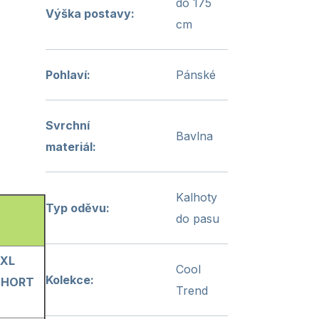
do 175
Výška postavy
:
cm
Pohlaví
:
Pánské
Svrchní
Bavlna
materiál
:
Kalhoty
Typ oděvu
:
do pasu
3XL
Cool
Kolekce
:
SHORT
Trend