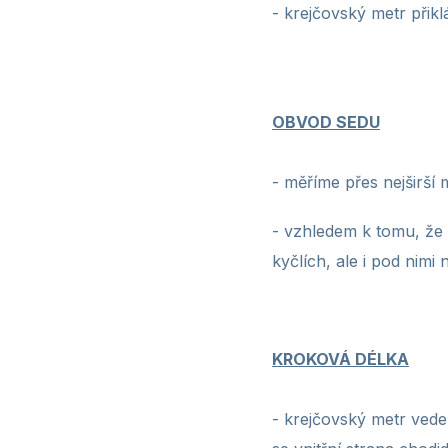
- krejčovský metr
přikl
OBVOD SEDU
-
měříme přes nejširší 
- vzhledem k tomu, že š
kyčlích, ale i pod nimi
KROKOVÁ DÉLKA
-
krejčovský metr vede