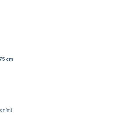
75 cm
odním)