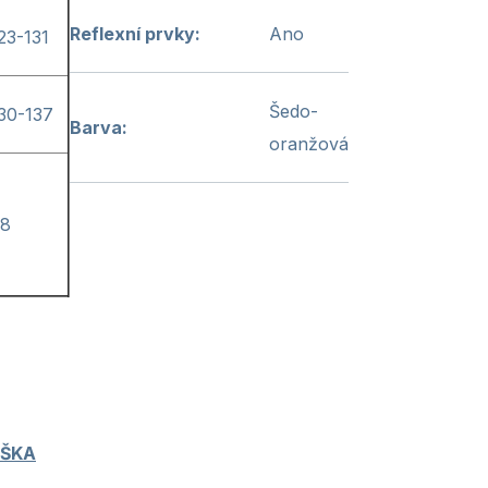
Reflexní prvky
:
Ano
23-131
Šedo-
30-137
Barva
:
oranžová
8
ŠKA