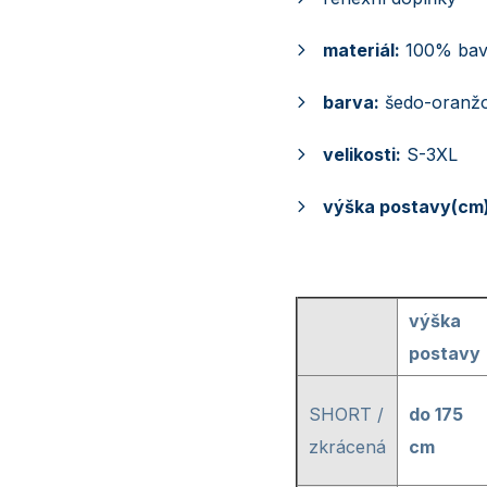
materiál:
100% bavl
barva:
šedo-oranž
velikosti:
S-3XL
výška postavy(cm)
výška
postavy
SHORT /
do 175
zkrácená
cm