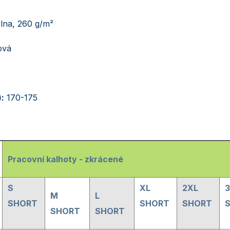
na, 260 g/m²
ová
:
170-175
Pracovní kalhoty - zkrácené
S
XL
2XL
M
L
SHORT
SHORT
SHORT
SHORT
SHORT