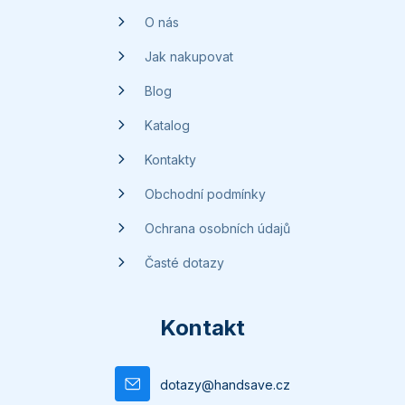
t
O nás
í
Jak nakupovat
Blog
Katalog
Kontakty
Obchodní podmínky
Ochrana osobních údajů
Časté dotazy
Kontakt
dotazy
@
handsave.cz