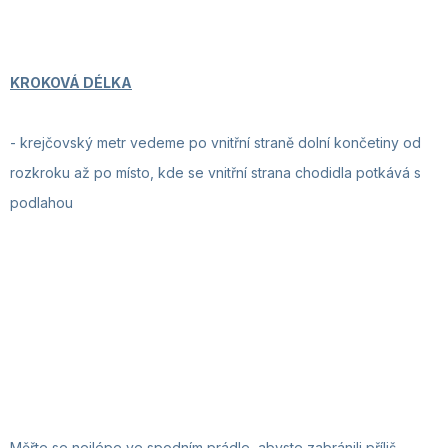
KROKOVÁ DÉLKA
-
krejčovský metr vedeme po vnitřní straně dolní končetiny od
rozkroku až po místo, kde se vnitřní strana chodidla potkává s
podlahou
Měřte se nejlépe ve spodním prádle, abyste zabránili příliš