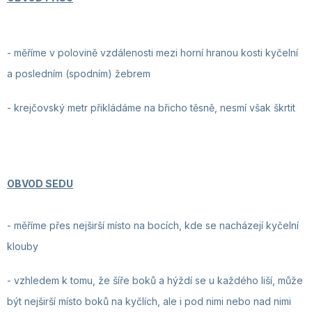
- měříme v polovině vzdálenosti mezi horní hranou kosti kyčelní
a posledním (spodním) žebrem
- krejčovský metr
přikládáme na břicho těsně, nesmí však škrtit
OBVOD SEDU
-
měříme přes nejširší místo na bocích, kde se nacházejí kyčelní
klouby
- vzhledem k tomu, že šíře boků a hýždí se u každého liší, může
být nejširší místo boků na kyčlích, ale i pod nimi nebo nad nimi