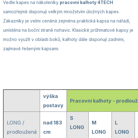
Vedle kapes na nákoleníky
pracovní kalhoty 4TECH
samozřejmě disponují velkým množstvím úložných kapes.
Zákazníky je velmi ceněná zejména praktická kapsa na nářadí,
umístěna na boční straně nohavic. Klasické průhmatové kapsy je
možno využít v oblasti boků, kalhoty dále disponují zadními,
zajímavě řešenými kapsami.
výška
Pracovní kalhoty - prodlou
postavy
S
LONG /
nad 183
M
L
LONG
prodloužená
cm
LONG
LONG