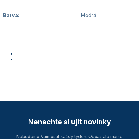
Barva
:
Modrá
Nenechte si ujít novinky
Nebudeme Vám psát každý týden. Občas ale máme