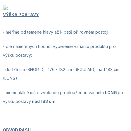
VÝŠKA POSTAVY
- měříme od temene hlavy až k patě při rovném postoji
-
dle naměřených hodnot vybereme variantu produktu pro
výšku postavy:
do 175 cm (SHORT); 176 - 182 cm (REGULAR); nad 183 cm
(LONG)
-
momentálně máte zvolenou prodlouženou variantu
LONG
pro
výšku postavy
nad
183 cm
OBVOD PASU