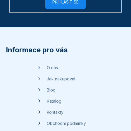
PŘIHLÁSIT SE
Z
á
p
Informace pro vás
a
t
O nás
í
Jak nakupovat
Blog
Katalog
Kontakty
Obchodní podmínky