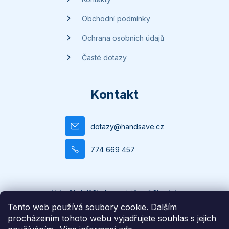
Obchodní podmínky
Ochrana osobních údajů
Časté dotazy
Kontakt
dotazy
@
handsave.cz
774 669 457
Vytvořilo
Liff Studio
na platformě
Shoptet
Copyright 2026
Handsave.cz
. Všechna práva vyhrazena.
Tento web používá soubory cookie. Dalším
procházením tohoto webu vyjadřujete souhlas s jejich