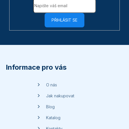
PŘIHLÁSIT SE
Z
á
p
Informace pro vás
a
t
O nás
í
Jak nakupovat
Blog
Katalog
Kontakty