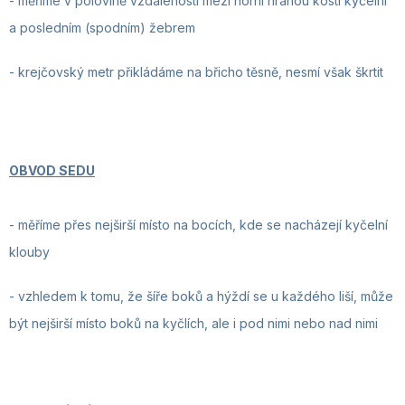
- měříme v polovině vzdálenosti mezi horní hranou kosti kyčelní
a posledním (spodním) žebrem
- krejčovský metr
přikládáme na břicho těsně, nesmí však škrtit
OBVOD SEDU
-
měříme přes nejširší místo na bocích, kde se nacházejí kyčelní
klouby
- vzhledem k tomu, že šíře boků a hýždí se u každého liší, může
být nejširší místo boků na kyčlích, ale i pod nimi nebo nad nimi