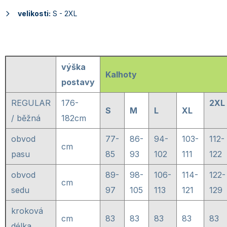
velikosti:
S - 2XL
výška
Kalhoty
postavy
REGULAR
176-
2XL
S
M
L
XL
/ běžná
182cm
obvod
77-
86-
94-
103-
112-
cm
pasu
85
93
102
111
122
obvod
89-
98-
106-
114-
122-
cm
sedu
97
105
113
121
129
kroková
cm
83
83
83
83
83
délka