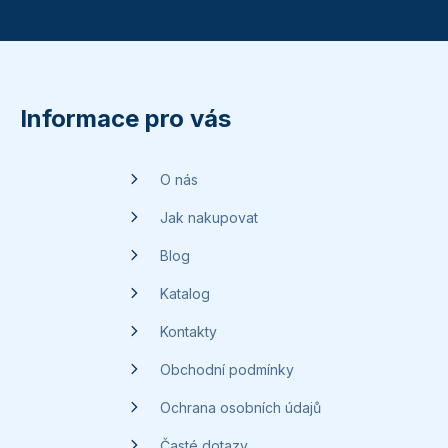
Z
á
p
Informace pro vás
a
t
O nás
í
Jak nakupovat
Blog
Katalog
Kontakty
Obchodní podmínky
Ochrana osobních údajů
Časté dotazy