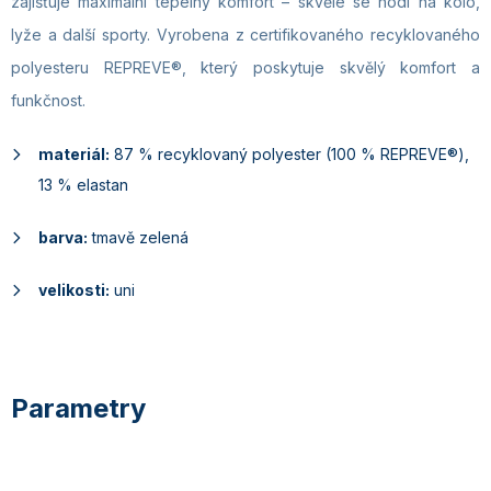
zajišťuje maximální tepelný komfort – skvěle se hodí na kolo,
lyže a další sporty. Vyrobena z certifikovaného recyklovaného
polyesteru REPREVE®, který poskytuje skvělý komfort a
funkčnost.
materiál:
87 % recyklovaný polyester (100 % REPREVE®),
13 % elastan
barva:
tmavě zelená
velikosti:
uni