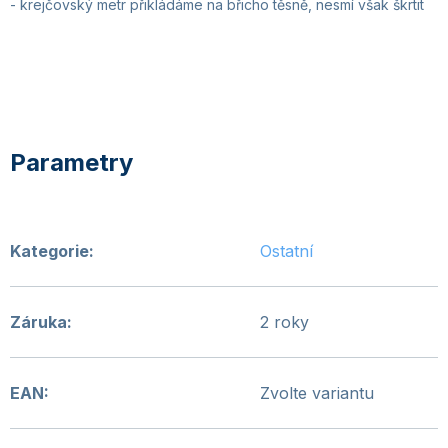
- krejčovský metr
přikládáme na břicho těsně, nesmí však škrtit
Kategorie
:
Ostatní
Záruka
:
2 roky
EAN
:
Zvolte variantu