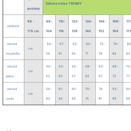
Dětské tričko TRENDY
postavy
98 -
98-
110-
122-
134-
146-
158-
17
velikost
176 cm
104
116
128
140
152
164
17
obvod
54-
57-
62-
65-
72-
79-
86
cm
hrudníku
56
61
64
71
78
85
92
obvod
50-
53-
55-
58-
63-
68-
73
cm
pasu
52
54
57
62
67
72
77
obvod
56-
61-
65-
70-
76-
82-
90
cm
sedu
60
64
69
75
81
89
96