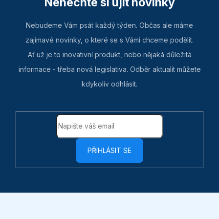
Nenechte si ujít novinky
Nebudeme Vám psát každý týden. Občas ale máme
zajímavé novinky, o které se s Vámi chceme podělit.
Ať už je to inovativní produkt, nebo nějaká důležitá
informace - třeba nová legislativa. Odběr aktualit můžete
kdykoliv odhlásit.
PŘIHLÁSIT SE
Z
á