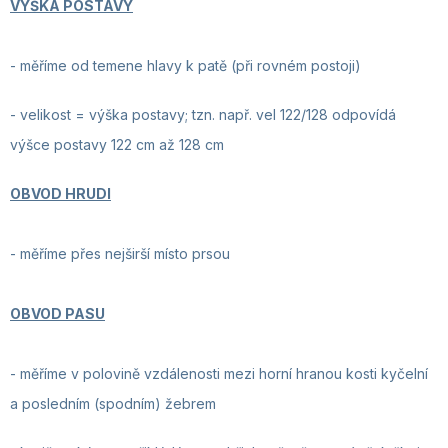
VÝŠKA POSTAVY
-
měříme od temene hlavy k patě (při rovném postoji)
- velikost = výška postavy; tzn. např. vel 122/128 odpovídá
výšce postavy 122 cm až 128 cm
OBVOD HRUDI
- měříme přes nejširší místo prsou
OBVOD PASU
- měříme v polovině vzdálenosti mezi horní hranou kosti kyčelní
a posledním (spodním) žebrem