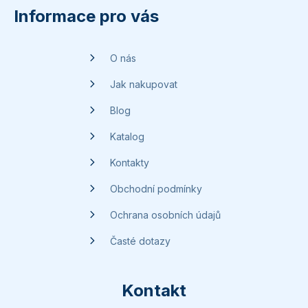
p
Informace pro vás
a
t
O nás
í
Jak nakupovat
Blog
Katalog
Kontakty
Obchodní podmínky
Ochrana osobních údajů
Časté dotazy
Kontakt