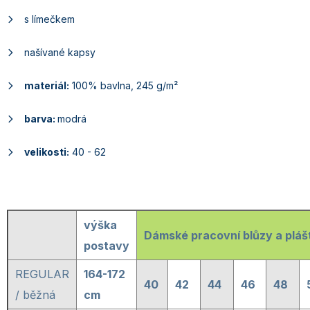
s límečkem
našívané kapsy
materiál:
100% bavlna, 245 g/m²
barva:
modrá
velikosti:
40 - 62
výška
Dámské pracovní blůzy a pláš
postavy
REGULAR
164-172
40
42
44
46
48
/ běžná
cm