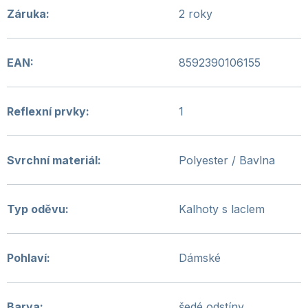
Záruka
:
2 roky
EAN
:
8592390106155
Reflexní prvky
:
1
Svrchní materiál
:
Polyester / Bavlna
Typ oděvu
:
Kalhoty s laclem
Pohlaví
:
Dámské
Barva
:
šedé odstíny