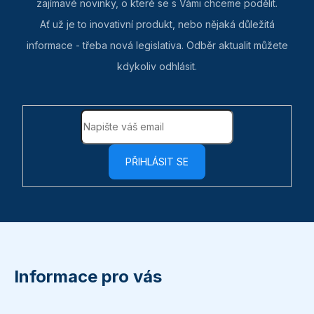
zajímavé novinky, o které se s Vámi chceme podělit.
Ať už je to inovativní produkt, nebo nějaká důležitá
informace - třeba nová legislativa. Odběr aktualit můžete
kdykoliv odhlásit.
PŘIHLÁSIT SE
Z
á
p
Informace pro vás
a