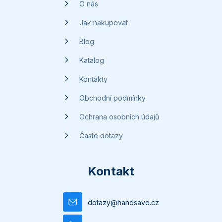
t
O nás
í
Jak nakupovat
Blog
Katalog
Kontakty
Obchodní podmínky
Ochrana osobních údajů
Časté dotazy
Kontakt
dotazy
@
handsave.cz