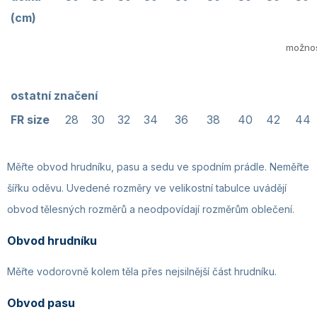
(cm)
možno
ostatní značení
FR size
28
30
32
34
36
38
40
42
44
Měřte obvod hrudníku, pasu a sedu ve spodním prádle. Neměřte
šířku oděvu. Uvedené rozměry ve velikostní tabulce uvádějí
obvod tělesných rozměrů a neodpovídají rozměrům oblečení.
Obvod hrudníku
Měřte vodorovně kolem těla přes nejsilnější část hrudníku.
Obvod pasu