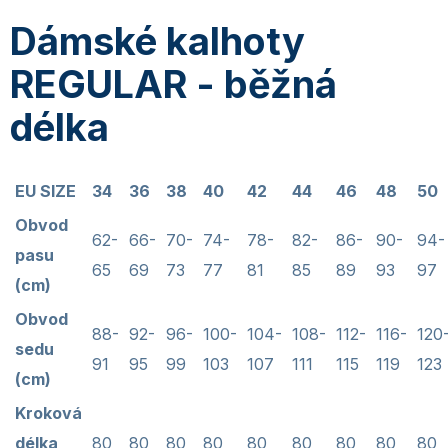
Dámské kalhoty
REGULAR - běžná
délka
EU SIZE
34
36
38
40
42
44
46
48
50
Obvod
62-
66-
70-
74-
78-
82-
86-
90-
94-
pasu
65
69
73
77
81
85
89
93
97
(cm)
Obvod
88-
92-
96-
100-
104-
108-
112-
116-
120
sedu
91
95
99
103
107
111
115
119
123
(cm)
Kroková
délka
80
80
80
80
80
80
80
80
80