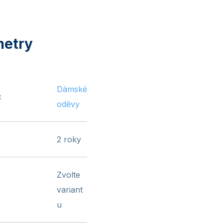
Dámské
:
oděvy
2 roky
Zvolte
variant
u