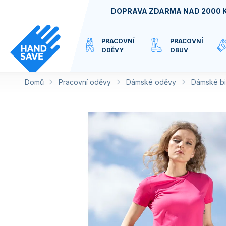
Přejít
DOPRAVA ZDARMA NAD 2000 
na
obsah
PRACOVNÍ
PRACOVNÍ
ODĚVY
OBUV
Domů
Pracovní oděvy
VIRTUÁLNÍ
Dámské oděvy
Dámské bi
KATEGORIE