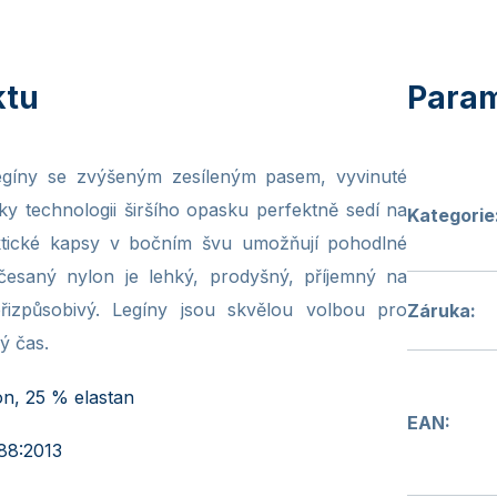
egíny se zvýšeným zesíleným pasem, vyvinuté
ky technologii širšího opasku perfektně sedí na
Kategorie
ktické kapsy v bočním švu umožňují pohodlné
česaný nylon je lehký, prodyšný, příjemný na
izpůsobivý. Legíny jsou skvělou volbou pro
Záruka
:
ný čas.
n, 25 % elastan
EAN
:
88:2013