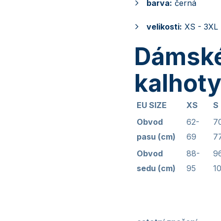
barva:
černá
velikosti:
XS - 3XL
Dámské
kalhot
EU SIZE
XS
S
Obvod
62-
7
pasu (cm)
69
7
Obvod
88-
9
sedu (cm)
95
1