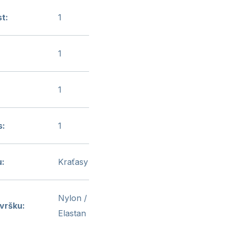
st
:
1
1
1
s
:
1
u
:
Kraťasy
Nylon /
svršku
:
Elastan