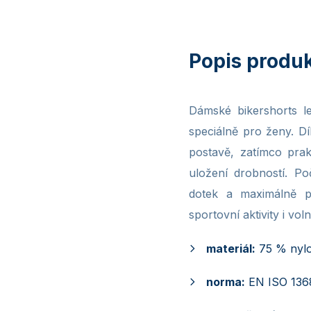
Dámské bikershorts l
speciálně pro ženy. Dí
postavě, zatímco pra
uložení drobností. Po
dotek a maximálně př
sportovní aktivity i vol
materiál:
75 % nylo
norma:
EN ISO 136