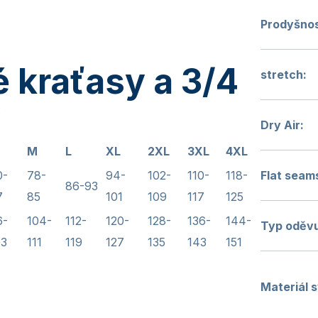
Prodyšno
 kraťasy a 3/4
stretch
:
y
Dry Air
:
M
L
XL
2XL
3XL
4XL
0-
78-
94-
102-
110-
118-
Flat seam
86-93
7
85
101
109
117
125
6-
104-
112-
120-
128-
136-
144-
Typ oděv
03
111
119
127
135
143
151
Materiál 