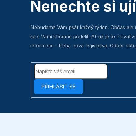
Nenechte si uj
Nebudeme Vám psát každý týden. Občas ale 
se s Vámi chceme podělit. Ať už je to inovativ
informace - třeba nová legislativa. Odběr aktua
PŘIHLÁSIT SE
Z
á