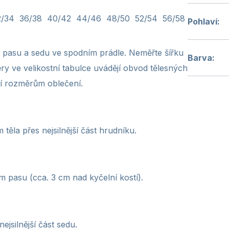
2/34
36/38
40/42
44/46
48/50
52/54
56/58
Pohlaví
:
 pasu a sedu ve spodním prádle. Neměřte šířku
Barva
:
 ve velikostní tabulce uvádějí obvod tělesných
í rozměrům oblečení.
ěla přes nejsilnější část hrudníku.
m pasu (cca. 3 cm nad kyčelní kostí).
jsilnější část sedu.