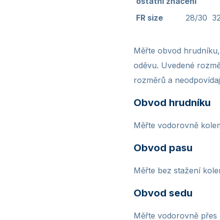
ostatní značení
FR size
28/30
3
Měřte obvod hrudníku,
oděvu. Uvedené rozměry
rozměrů a neodpovídaj
Obvod hrudníku
Měřte vodorovně kolem t
Obvod pasu
Měřte bez stažení kole
Obvod sedu
Měřte vodorovně přes ne