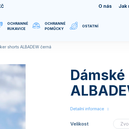
O nás
Jak
KČ
OCHRANNÉ
OCHRANNÉ
OSTATNÍ
RUKAVICE
POMŮCKY
ker shorts ALBADEW černá
Dámské b
ALBADE
Detailní informace
Velikost