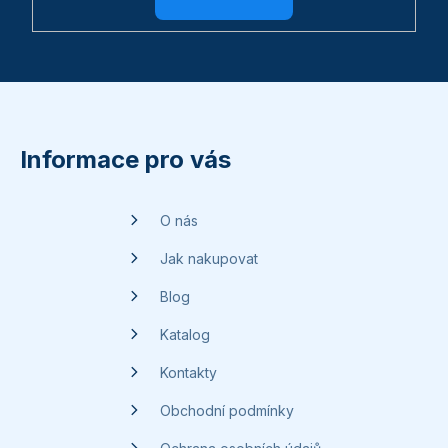
Z
á
p
Informace pro vás
a
t
O nás
í
Jak nakupovat
Blog
Katalog
Kontakty
Obchodní podmínky