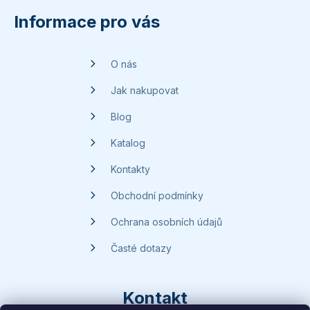
p
Informace pro vás
a
t
O nás
í
Jak nakupovat
Blog
Katalog
Kontakty
Obchodní podmínky
Ochrana osobních údajů
Časté dotazy
Kontakt