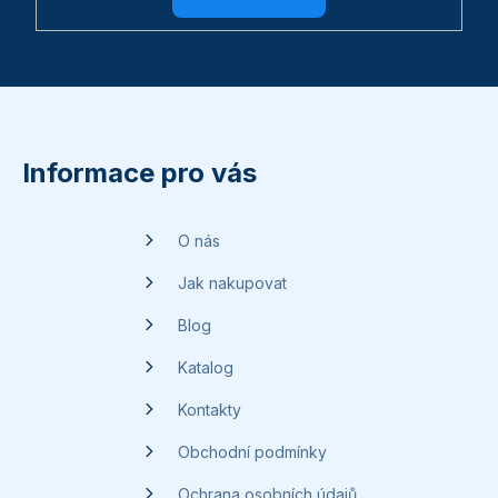
Z
á
p
Informace pro vás
a
t
O nás
í
Jak nakupovat
Blog
Katalog
Kontakty
Obchodní podmínky
Ochrana osobních údajů