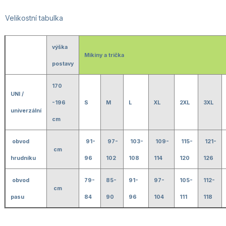
Velikostní tabulka
výška
Mikiny a trička
postavy
170
UNI /
-196
S
M
L
XL
2XL
3XL
univerzální
cm
obvod
91-
97-
103-
109-
115-
121-
cm
hrudníku
96
102
108
114
120
126
obvod
79-
85-
91-
97-
105-
112-
cm
pasu
84
90
96
104
111
118