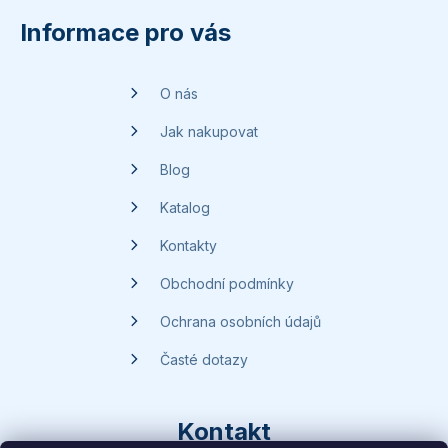
p
Informace pro vás
a
t
O nás
í
Jak nakupovat
Blog
Katalog
Kontakty
Obchodní podmínky
Ochrana osobních údajů
Časté dotazy
Kontakt