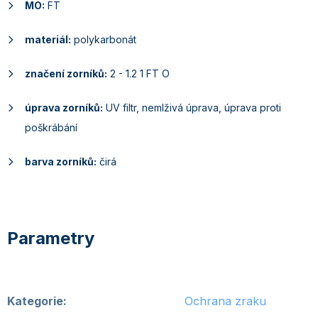
MO:
FT
materiál:
polykarbonát
značení zorníků:
2 - 1.2 1 FT O
úprava zorníků:
UV filtr, nemlživá úprava, úprava proti
poškrábání
barva zorníků:
čirá
Kategorie
:
Ochrana zraku