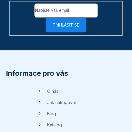
PŘIHLÁSIT SE
Z
á
p
Informace pro vás
a
t
O nás
í
Jak nakupovat
Blog
Katalog