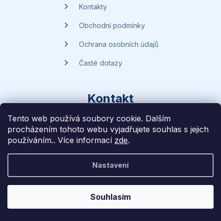
Kontakty
Obchodní podmínky
Ochrana osobních údajů
Časté dotazy
Kontakt
Tento web používá soubory cookie. Dalším
procházením tohoto webu vyjadřujete souhlas s jejich
dotazy
@
handsave.cz
používáním.. Více informací
zde
.
774 669 457
Nastavení
Vytvořilo
Liff Studio
na platformě
Shoptet
Souhlasím
Copyright 2026
Handsave.cz
. Všechna práva vyhrazena.