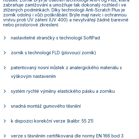
zabraňuje zamlžování a umožňuje tak dokonalý rozhled i ve
ztížených podmínkách. Díky technologii Anti-Scratch Plus je
zorník odolný i vůči poškrábání. Brýle mají navíc i ochrannou
vrstvu proti UV záření (UV 400) a nevytvářejí žádné barevné
nebo prostorové zkreslení.
nastavitelné straničky s technologií SoftPad
zorník s technologií FLD (plovoucí zorník)
patentovaný nosní můstek z analergického materiálu s
výškovým nastavením
systém rychlé výměny elastického pásku a zorníku
snadná montáž gumového těsnění
k dispozici korekční verze (kalibr: 55 21)
verze s těsněním certifikovaná dle normy EN 166 bod 3