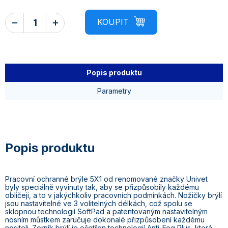
Popis produktu
Parametry
Pracovní ochranné brýle 5X1 od renomované značky Univet
byly speciálně vyvinuty tak, aby se přizpůsobily každému
obličeji, a to v jakýchkoliv pracovních podmínkách. Nožičky brýlí
jsou nastavitelné ve 3 volitelných délkách, což spolu se
sklopnou technologií SoftPad a patentovaným nastavitelným
nosním můstkem zaručuje dokonalé přizpůsobení každému
nositeli. Zorník brýlí je ošetřen technologií Anti-Fog Plus, která