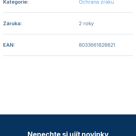
Kategorie
:
Ochrana zraku
Záruka
:
2 roky
EAN
:
8033661828821
Nenechte si ujít novinky