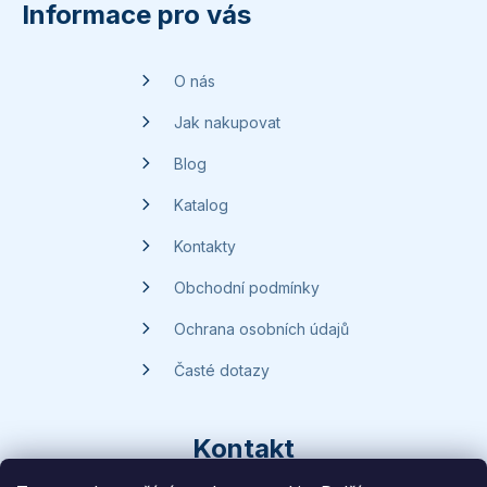
p
Informace pro vás
a
t
O nás
í
Jak nakupovat
Blog
Katalog
Kontakty
Obchodní podmínky
Ochrana osobních údajů
Časté dotazy
Kontakt