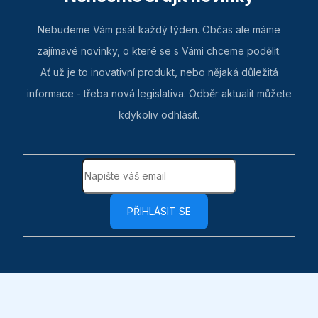
Nebudeme Vám psát každý týden. Občas ale máme
zajímavé novinky, o které se s Vámi chceme podělit.
Ať už je to inovativní produkt, nebo nějaká důležitá
informace - třeba nová legislativa. Odběr aktualit můžete
kdykoliv odhlásit.
PŘIHLÁSIT SE
Z
á