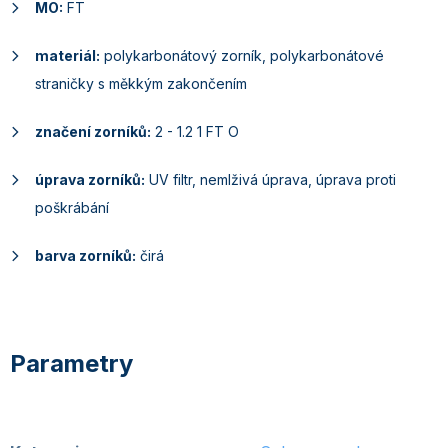
MO:
FT
materiál:
polykarbonátový zorník, polykarbonátové
straničky s měkkým zakončením
značení zorníků:
2 - 1.2 1 FT O
úprava zorníků:
UV filtr, nemlživá úprava, úprava proti
poškrábání
barva zorníků:
čirá