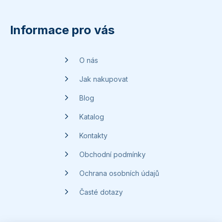
á
p
Informace pro vás
a
t
O nás
í
Jak nakupovat
Blog
Katalog
Kontakty
Obchodní podmínky
Ochrana osobních údajů
Časté dotazy