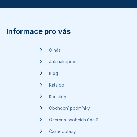
Z
á
p
Informace pro vás
a
t
O nás
í
Jak nakupovat
Blog
Katalog
Kontakty
Obchodní podmínky
Ochrana osobních údajů
Časté dotazy