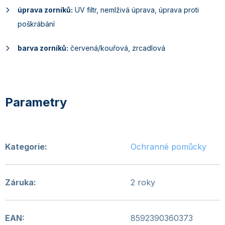
úprava zorníků:
UV filtr, nemlživá úprava, úprava proti
poškrábání
barva zorníků:
červená/kouřová, zrcadlová
Kategorie
:
Ochranné pomůcky
Záruka
:
2 roky
EAN
:
8592390360373