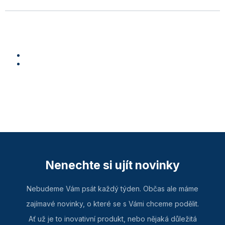
Nenechte si ujít novinky
Nebudeme Vám psát každý týden. Občas ale máme
zajímavé novinky, o které se s Vámi chceme podělit.
Ať už je to inovativní produkt, nebo nějaká důležitá