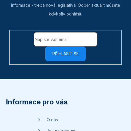
informace - třeba nová legislativa. Odběr aktualit můžete
kdykoliv odhlásit.
PŘIHLÁSIT SE
Z
á
p
Informace pro vás
a
t
O nás
í
Jak nakupovat