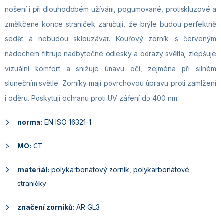
nošení i při dlouhodobém užíváni, pogumované, protiskluzové a
změkčené konce straniček zaručují, že brýle budou perfektně
sedět a nebudou sklouzávat. Kouřový zorník s červeným
nádechem filtruje nadbytečné odlesky a odrazy světla, zlepšuje
vizuální komfort a snižuje únavu očí, zejména při silném
slunečním světle. Zorníky mají povrchovou úpravu proti zamlžení
i oděru. Poskytují ochranu proti UV záření do 400 nm.
norma:
EN ISO 16321-1
MO:
CT
materiál:
polykarbonátový zorník, polykarbonátové
straničky
značení zorníků:
AR GL3