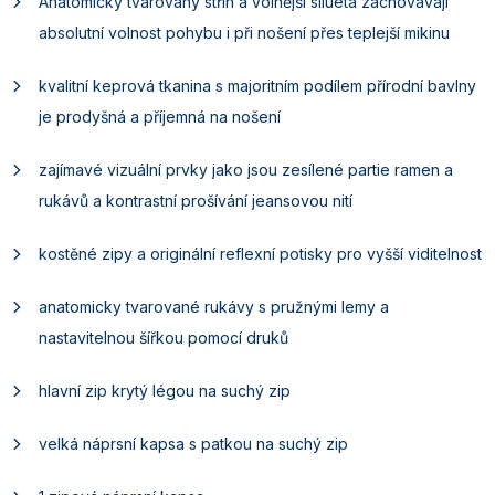
Anatomicky tvarovaný střih a volnější silueta zachovávají
absolutní volnost pohybu i při nošení přes teplejší mikinu
kvalitní keprová tkanina s majoritním podílem přírodní bavlny
je prodyšná a příjemná na nošení
zajímavé vizuální prvky jako jsou zesílené partie ramen a
rukávů a kontrastní prošívání jeansovou nití
kostěné zipy a originální reflexní potisky pro vyšší viditelnost
anatomicky tvarované rukávy s pružnými lemy a
nastavitelnou šířkou pomocí druků
hlavní zip krytý légou na suchý zip
velká náprsní kapsa s patkou na suchý zip