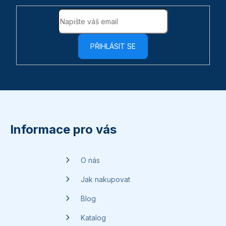
PŘIHLÁSIT SE
Z
á
p
Informace pro vás
a
t
O nás
í
Jak nakupovat
Blog
Katalog