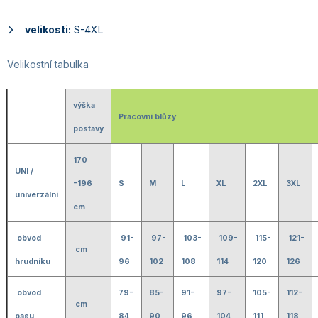
velikosti:
S-4XL
Velikostní tabulka
výška
Pracovní blůzy
postavy
170
UNI /
-196
S
M
L
XL
2XL
3XL
univerzální
cm
obvod
91-
97-
103-
109-
115-
121-
cm
hrudníku
96
102
108
114
120
126
obvod
79-
85-
91-
97-
105-
112-
cm
pasu
84
90
96
104
111
118