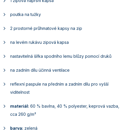
1 zipová náprsní kapsa
poutka na tužky
2 prostorné průhmatové kapsy na zip
na levém rukávu zipová kapsa
nastavitelná šířka spodního lemu blůzy pomocí druků
na zadním dílu účinná ventilace
reflexní paspule na předním a zadním dílu pro vyšší
viditelnost
materiál:
60 % bavlna, 40 % polyester, keprová vazba,
cca 260 g/m²
barva:
zelená