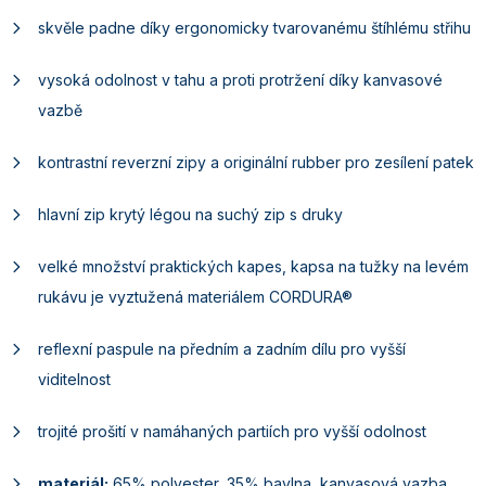
skvěle padne díky ergonomicky tvarovanému štíhlému střihu
vysoká odolnost v tahu a proti protržení díky kanvasové
vazbě
kontrastní reverzní zipy a originální rubber pro zesílení patek
hlavní zip krytý légou na suchý zip s druky
velké množství praktických kapes, kapsa na tužky na levém
rukávu je vyztužená materiálem CORDURA®
reflexní paspule na předním a zadním dílu pro vyšší
viditelnost
trojité prošití v namáhaných partiích pro vyšší odolnost
materiál:
65% polyester, 35% bavlna, kanvasová vazba,