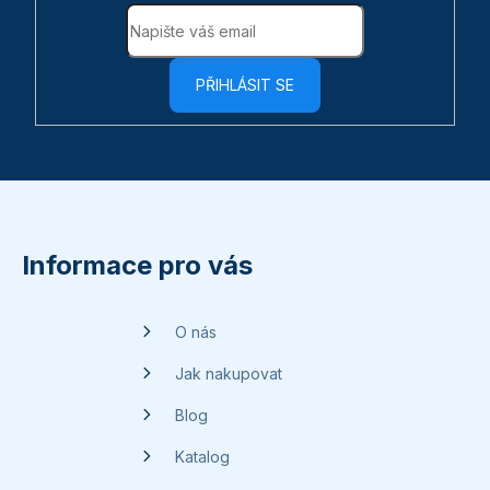
PŘIHLÁSIT SE
Z
á
p
Informace pro vás
a
t
O nás
í
Jak nakupovat
Blog
Katalog