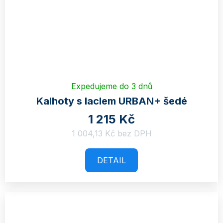
Expedujeme do 3 dnů
Kalhoty s laclem URBAN+ šedé
1 215 Kč
1 004,13 Kč bez DPH
DETAIL