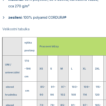
cca 270 g/m²
zesílení:
100% polyamid CORDURA®
Velikostní tabulka
výška
Pracovní blůzy
postavy
170
UNI /
-196
XS
S
M
L
XL
2XL
univerzální
cm
obvod
85-
91-
97-
103-
109-
115-
cm
hrudníku
90
96
102
108
114
120
obvod
73-
79-
85-
91-
97-
105-