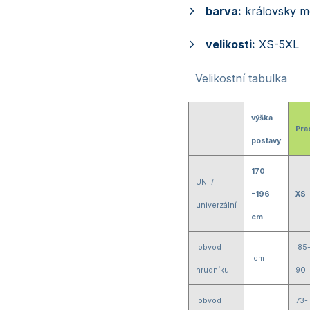
barva:
královsky m
velikosti:
XS-5XL
Velikostní tabulka
výška
Pra
postavy
170
UNI /
-196
XS
univerzální
cm
obvod
85
cm
hrudníku
90
obvod
73-