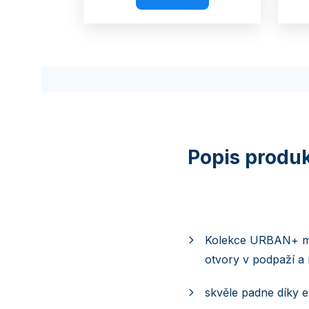
Kolekce URBAN+ má
otvory v podpaží a
skvěle padne díky 