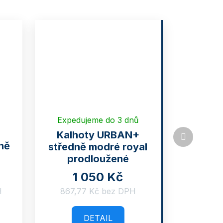
Expedujeme do 3 dnů
Další
Kalhoty URBAN+
produkt
ně
středně modré royal
prodloužené
1 050 Kč
H
867,77 Kč bez DPH
DETAIL