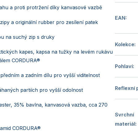
ahu a proti protržení díky kanvasové vazbě
EAN
:
zipy a originální rubber pro zesílení patek
gou na suchý zip s druky
Kolekce
:
ktických kapes, kapsa na tužky na levém rukávu
riálem CORDURA®
Pohlaví
:
předním a zadním dílu pro vyšší viditelnost
Reflexní 
máhaných partiích pro vyšší odolnost
ster, 35% bavlna, kanvasová vazba, cca 270
Svrchní
materiál
:
yamid CORDURA®