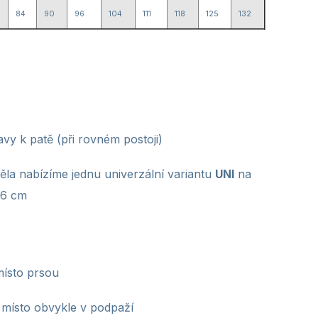
84
90
96
104
111
118
125
132
vy k patě (při rovném postoji)
těla nabízíme jednu univerzální variantu
UNI
na
96 cm
místo prsou
 místo obvykle v podpaží