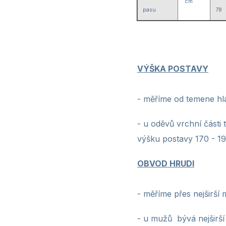
cm
pasu
78
VÝŠKA POSTAVY
-
měříme od temene hla
- u oděvů vrchní části 
výšku postavy 170 - 1
OBVOD HRUDI
- měříme přes nejširší 
- u mužů bývá nejširší