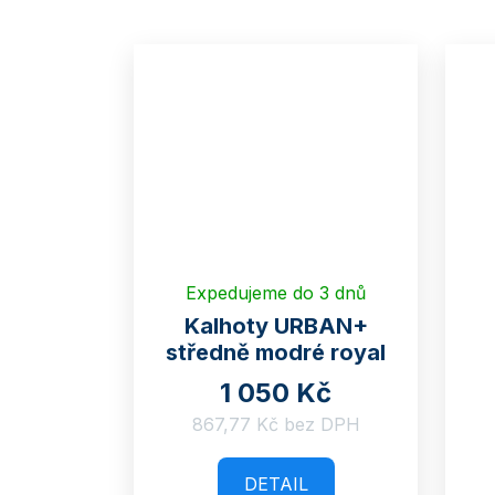
Expedujeme do 3 dnů
Kalhoty URBAN+
středně modré royal
1 050 Kč
867,77 Kč bez DPH
DETAIL