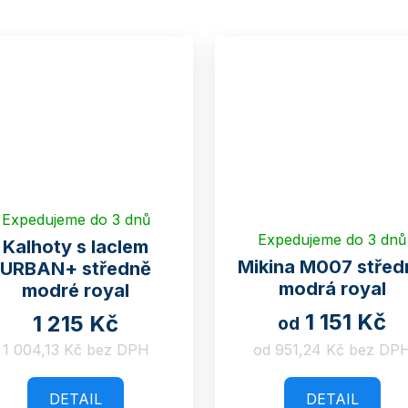
Expedujeme do 3 dnů
Expedujeme do 3 dnů
Kalhoty s laclem
Mikina M007 střed
URBAN+ středně
modrá royal
modré royal
1 151 Kč
1 215 Kč
od
1 004,13 Kč bez DPH
od 951,24 Kč bez DP
DETAIL
DETAIL