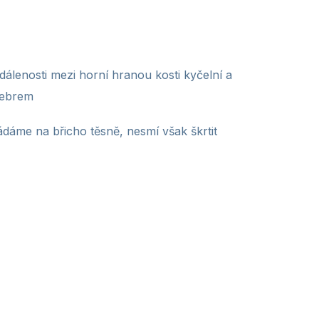
dálenosti mezi horní hranou kosti kyčelní a
žebrem
ádáme na břicho těsně, nesmí však škrtit