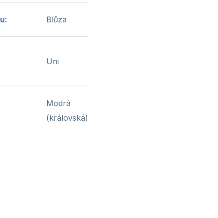
vu
:
Blůza
Uni
Modrá
(královská)