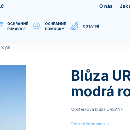
O nás
Jak
KČ
OCHRANNÉ
OCHRANNÉ
OSTATNÍ
RUKAVICE
POMŮCKY
royal
Blůza U
modrá ro
Montérková blůza URBAN+
Detailní informace