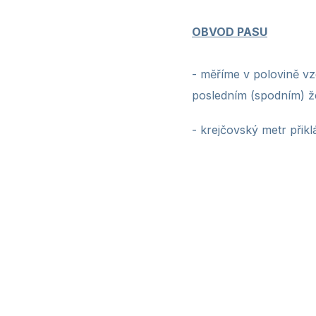
OBVOD PASU
- měříme v polovině vz
posledním (spodním) 
- krejčovský metr
přikl