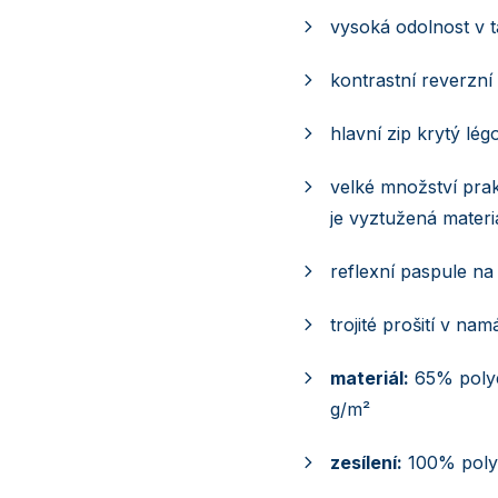
vysoká odolnost v t
kontrastní reverzní 
hlavní zip krytý lé
velké množství pra
je vyztužená mate
reflexní paspule na 
trojité prošití v na
materiál:
65% polye
g/m²
zesílení:
100% pol