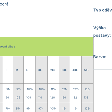
odrá
Typ odě
Výška
postavy
:
covní blůzy
Barva
:
S
M
L
XL
2XL
3XL
4XL
5XL
-
91-
97-
103-
109-
115-
121-
127-
133-
96
102
108
114
120
126
132
138
79-
85-
91-
97-
105-
112-
119-
126-