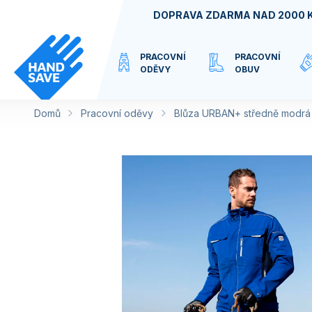
Přejít
DOPRAVA ZDARMA NAD 2000 
na
obsah
PRACOVNÍ
PRACOVNÍ
ODĚVY
OBUV
Domů
Pracovní oděvy
VIRTUÁLNÍ
Blůza URBAN+ středně modrá 
KATEGORIE