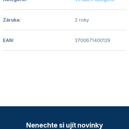
Záruka
:
2 roky
EAN
:
3700671400129
Nenechte si ujít novinky