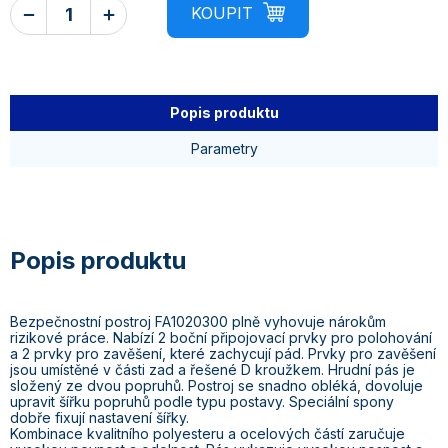
Popis produktu
Parametry
Bezpečnostní postroj FA1020300 plně vyhovuje nárokům
rizikové práce. Nabízí 2 boční připojovací prvky pro polohování
a 2 prvky pro zavěšení, které zachycují pád. Prvky pro zavěšení
jsou umístěné v části zad a řešené D kroužkem. Hrudní pás je
složený ze dvou popruhů. Postroj se snadno obléká, dovoluje
upravit šířku popruhů podle typu postavy. Speciální spony
dobře fixují nastavení šířky.
Kombinace kvalitního polyesteru a ocelových částí zaručuje