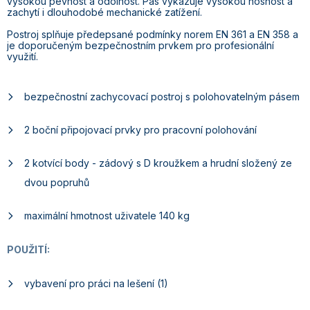
vysokou pevnost a odolnost. Pás vykazuje vysokou nosnost a
zachytí i dlouhodobé mechanické zatížení.
Postroj splňuje předepsané podmínky norem EN 361 a EN 358 a
je doporučeným bezpečnostním prvkem pro profesionální
využití.
bezpečnostní zachycovací postroj s polohovatelným pásem
2 boční připojovací prvky pro pracovní polohování
2 kotvící body - zádový s D kroužkem a hrudní složený ze
dvou popruhů
maximální hmotnost uživatele 140 kg
POUŽITÍ:
vybavení pro práci na lešení (1)