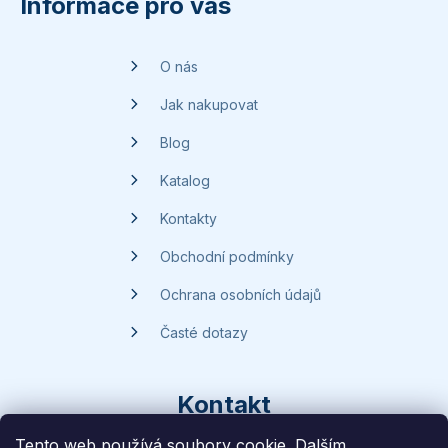
p
Informace pro vás
a
t
O nás
í
Jak nakupovat
Blog
Katalog
Kontakty
Obchodní podmínky
Ochrana osobních údajů
Časté dotazy
Kontakt
Tento web používá soubory cookie. Dalším