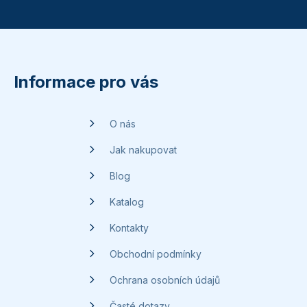
Z
á
p
Informace pro vás
a
t
O nás
í
Jak nakupovat
Blog
Katalog
Kontakty
Obchodní podmínky
Ochrana osobních údajů
Časté dotazy