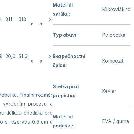
Materiál
Mikrovlákno
svršku
:
4
311
318
x
x
x
Typ obuvi
:
Polobotka
Bezpečnostní
9
30,6
31,3
x
Kompozit
x
x
špice
:
Stélka proti
Kevlar
 tabulka. Finální rozměr
propichu
:
i, výrobním procesu a
nou délkou chodidla pro
Materiál
EVA / guma
no s rezervou 0,5 cm u
podešve
: