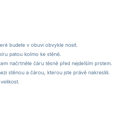
teré budete v obuvi obvykle nosit.
apíru patou kolmo ke stěně.
kem načrtněte čáru těsně před nejdelším prstem.
zi stěnou a čárou, kterou jste právě nakreslili.
velikost.