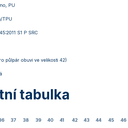
no, PU
/TPU
45:2011 S1 P SRC
ro půlpár obuvi ve velikosti 42)
á
tní tabulka
36
37
38
39
40
41
42
43
44
45
46