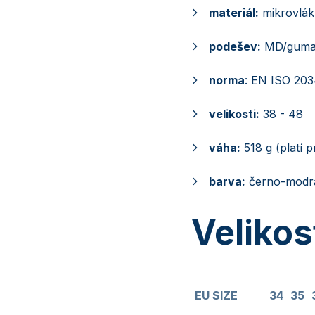
materiál:
mikrovlák
podešev:
MD/guma
norma
: EN ISO 203
velikosti:
38 - 48
váha:
518 g (platí p
barva:
černo-modr
Velikos
EU SIZE
34
35