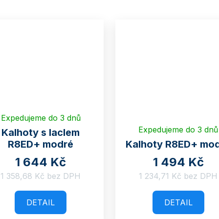
Expedujeme do 3 dnů
Expedujeme do 3 dnů
Kalhoty s laclem
R8ED+ modré
Kalhoty R8ED+ mo
1 644 Kč
1 494 Kč
1 358,68 Kč bez DPH
1 234,71 Kč bez DPH
DETAIL
DETAIL