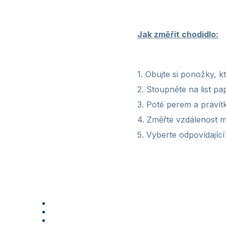
Jak změřit chodidlo:
1. Obujte si ponožky, k
2. Stoupněte na list p
3. Poté perem a pravít
4. Změřte vzdálenost me
5. Vyberte odpovídající 