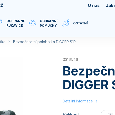
O nás
Jak
KČ
OCHRANNÉ
OCHRANNÉ
OSTATNÍ
RUKAVICE
POMŮCKY
tka
Bezpečnostní polobotka DIGGER S1P
G3161/46
Bezpečn
DIGGER 
Detailní informace
Velikost