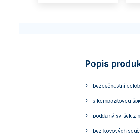
bezpečnostní polob
s kompozitovou špic
poddajný svršek z 
bez kovových součá