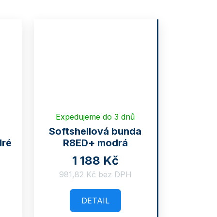
Expedujeme do 3 dnů
Softshellová bunda
dré
R8ED+ modrá
1 188 Kč
981,82 Kč bez DPH
DETAIL