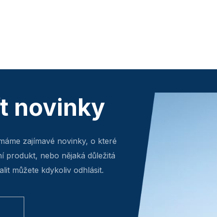
ít novinky
máme zajímavé novinky, o které
ní produkt, nebo nějaká důležitá
lit můžete kdykoliv odhlásit.