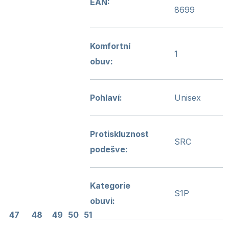
EAN
:
8699
Komfortní
1
obuv
:
Pohlaví
:
Unisex
Protiskluznost
SRC
podešve
:
Kategorie
S1P
obuvi
:
47
48
49
50
51