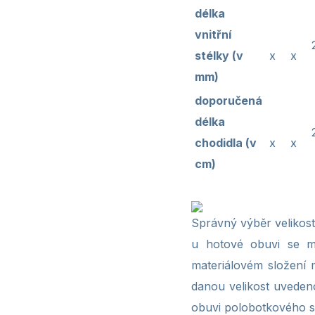
délka
vnitřní
stélky (v
x
x
mm)
doporučená
délka
chodidla (v
x
x
cm)
Správný výběr velikosti
u hotové obuvi se mů
materiálovém složení m
danou velikost uveden
obuvi polobotkového st