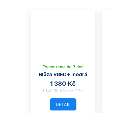
Expedujeme do 3 dnů
Blůza R8ED+ modrá
1 380 Kč
1 140,50 Kč bez DPH
DETAIL