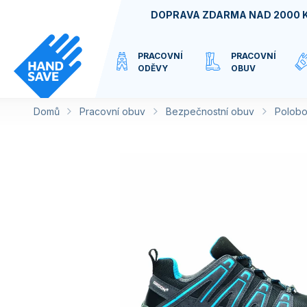
Přejít
DOPRAVA ZDARMA NAD 2000 
na
obsah
PRACOVNÍ
PRACOVNÍ
ODĚVY
OBUV
Domů
Pracovní obuv
VIRTUÁLNÍ
Bezpečnostní obuv
Polobo
KATEGORIE