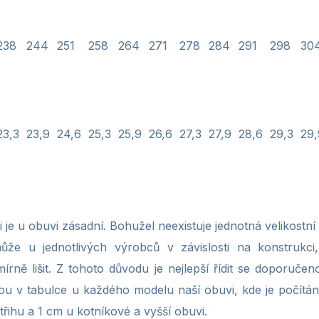
238
244
251
258
264
271
278
284
291
298
30
23,3
23,9
24,6
25,3
25,9
26,6
27,3
27,9
28,6
29,3
29,
 je u obuvi zásadní. Bohužel neexistuje jednotná velikostní
že u jednotlivých výrobců v závislosti na konstrukc
írně lišit. Z tohoto důvodu je nejlepší řídit se doporuče
ou v tabulce u každého modelu naší obuvi, kde je počítá
řihu a 1 cm u kotníkové a vyšší obuvi.