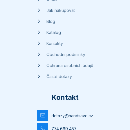
í
Jak nakupovat
Blog
Katalog
Kontakty
Obchodní podmínky
Ochrana osobních údajů
Časté dotazy
Kontakt
dotazy
@
handsave.cz
774 669 457