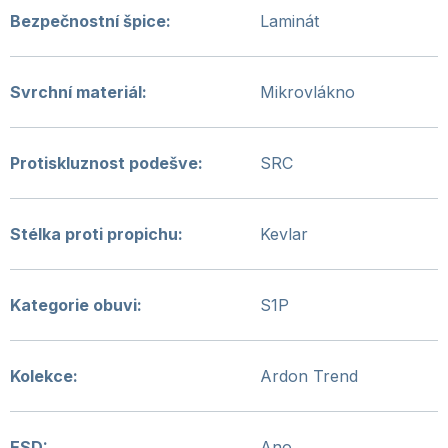
Bezpečnostní špice
:
Laminát
Svrchní materiál
:
Mikrovlákno
Protiskluznost podešve
:
SRC
Stélka proti propichu
:
Kevlar
Kategorie obuvi
:
S1P
Kolekce
:
Ardon Trend
ESD
:
Ano