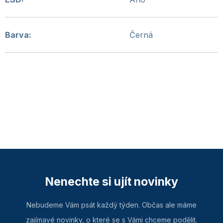
Barva
:
Černá
Nenechte si ujít novinky
Nebudeme Vám psát každý týden. Občas ale máme
zajímavé novinky, o které se s Vámi chceme podělit.