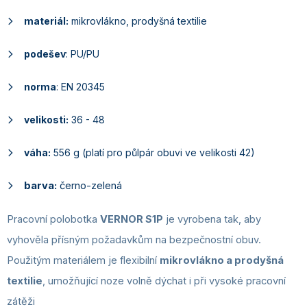
materiál:
mikrovlákno, prodyšná textilie
podešev
: PU/PU
norma
: EN 20345
velikosti:
36 - 48
váha:
556 g (platí pro půlpár obuvi ve velikosti 42)
barva:
černo-zelená
Pracovní polobotka
VERNOR S1P
je vyrobena tak, aby
vyhověla přísným požadavkům na bezpečnostní obuv.
Použitým materiálem je flexibilní
mikrovlákno a prodyšná
textilie
, umožňující noze volně dýchat i při vysoké pracovní
zátěži