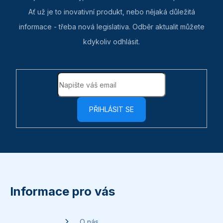
Ať už je to inovativní produkt, nebo nějaká důležitá
informace - třeba nová legislativa. Odběr aktualit můžete
kdykoliv odhlásit.
PŘIHLÁSIT SE
Z
á
p
Informace pro vás
a
t
O nás