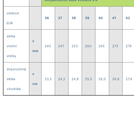
Bezpečnostní obuv VERNOR S1P
velikost
36
37
38
39
40
41
42
EUR
délka
v
vnitřní
240
247
253
260
265
273
279
mm
stélky
doporučená
v
délka
23,5
24,2
24,8
25,5
26,0
26,8
27,4
cm
chodidla