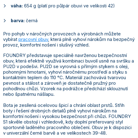
váha:
654 g (platí pro půlpár obuvi ve velikosti 42)
barva:
černá
Pro pohyb v náročných provozech a výrobnách můžete
vybírat
pracovní obuv
, která plně vyhoví nárokům na bezpečný
provoz, komfortní nošení i slušivý vzhled.
FOUNDRY představuje speciálně navrženou bezpečnostní
obuv, která efektně využívá kombinaci buvolí usně na svršku a
PU2D v podešvi. PU2D se vyrovná s přímým stykem s oleji,
pohonnými hmotami, vyhoví náročnému prostředí a styku s
kontaktním teplem do 110 °C. Materiál zachovává tvarovou
pevnost a stálost a zároveň je dostatečně pružný pro
pohodlnou chůzi. Vzorek na podrážce předchází sklouznutí
nebo špatnému nášlapu.
Bota je zesílená ocelovou špicí a chrání oblast prstů. Střih
boty i řešení drobných detailů plně vyhoví nárokům na
komfortní nošení i vysokou bezpečnost při chůzi. FOUNDRY
S1 skvěle obstojí i vzhledově, kdy doplní preferovaný styl
sportovně laděného pracovního oblečení. Obuv je k dispozici
v univerzální černé barvě a ve velikostech 39-48.