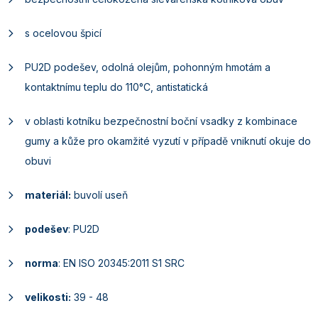
s ocelovou špicí
PU2D podešev, odolná olejům, pohonným hmotám a
kontaktnímu teplu do 110°C, antistatická
v oblasti kotníku bezpečnostní boční vsadky z kombinace
gumy a kůže pro okamžité vyzutí v případě vniknutí okuje do
obuvi
materiál:
buvolí useň
podešev
: PU2D
norma
: EN ISO 20345:2011 S1 SRC
velikosti:
39 - 48