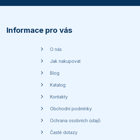
Z
á
p
Informace pro vás
a
t
O nás
í
Jak nakupovat
Blog
Katalog
Kontakty
Obchodní podmínky
Ochrana osobních údajů
Časté dotazy