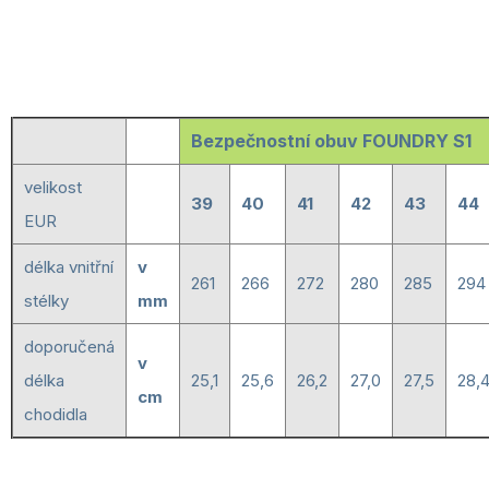
Bezpečnostní obuv FOUNDRY S1
velikost
39
40
41
42
43
44
EUR
délka vnitřní
v
261
266
272
280
285
294
stélky
mm
doporučená
v
délka
25,1
25,6
26,2
27,0
27,5
28,
cm
chodidla