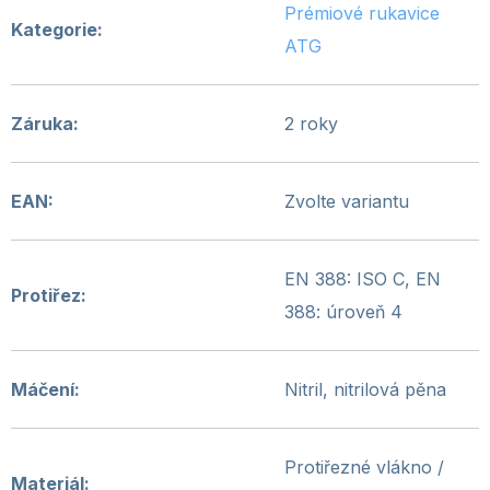
Prémiové rukavice
Kategorie
:
ATG
Záruka
:
2 roky
EAN
:
Zvolte variantu
EN 388: ISO C, EN
Protiřez
:
388: úroveň 4
Máčení
:
Nitril, nitrilová pěna
Protiřezné vlákno /
Materiál
: