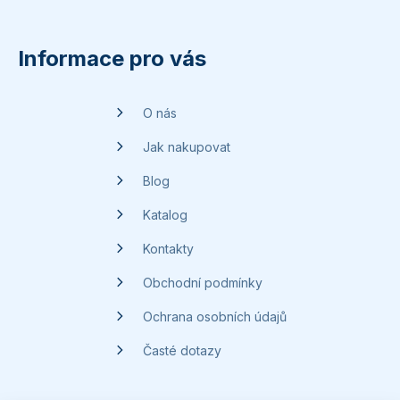
Z
á
p
Informace pro vás
a
t
O nás
í
Jak nakupovat
Blog
Katalog
Kontakty
Obchodní podmínky
Ochrana osobních údajů
Časté dotazy