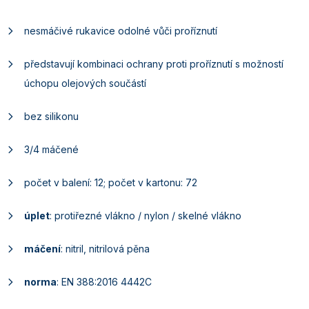
nesmáčivé rukavice odolné vůči proříznutí
představují kombinaci ochrany proti proříznutí s možností
úchopu olejových součástí
bez silikonu
3/4 máčené
počet v balení: 12; počet v kartonu: 72
úplet
: protiřezné vlákno / nylon / skelné vlákno
máčení
: nitril, nitrilová pěna
norma
: EN 388:2016 4442C