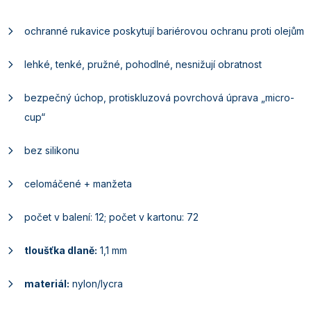
ochranné rukavice poskytují bariérovou ochranu proti olejům
lehké, tenké, pružné, pohodlné, nesnižují obratnost
bezpečný úchop, protiskluzová povrchová úprava „micro-
cup“
bez silikonu
celomáčené + manžeta
počet v balení: 12; počet v kartonu: 72
tloušťka dlaně:
1,1 mm
materiál:
nylon/lycra