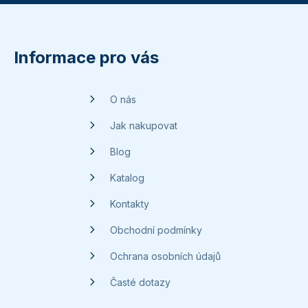
Z
á
p
Informace pro vás
a
t
O nás
í
Jak nakupovat
Blog
Katalog
Kontakty
Obchodní podmínky
Ochrana osobních údajů
Časté dotazy