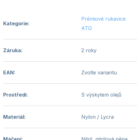
Prémiové rukavice
Kategorie
:
ATG
Záruka
:
2 roky
EAN
:
Zvolte variantu
Prostředí
:
S výskytem olejů
Materiál
:
Nylon / Lycra
Máčení
:
Nitril, nitrilová pěna